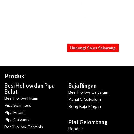
KONSULTASIKAN
KEBUTUHANMU
SEKARANG
Dapatkan penawaran Hollow SS201
10 x 25 x 0.8mm x 6M [NB] terbaik
dari kami
Hubungi Sales Sekarang
Produk
Besi Hollow dan Pipa
Baja Ringan
Bulat
Besi Hollow Galvalum
Besi Hollow Hitam
Kanal C Galvalum
Pipa Seamless
Reng Baja Ringan
Pipa Hitam
Pipa Galvanis
Plat Gelombang
Besi Hollow Galvanis
Bondek