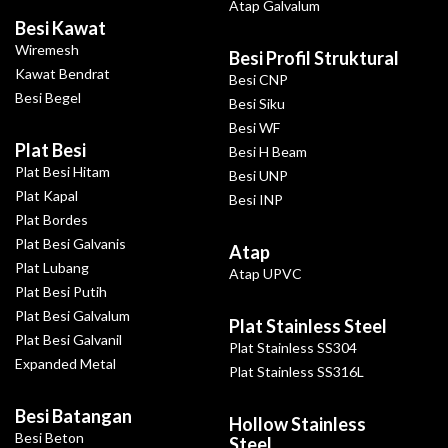
Atap Galvalum
Besi Kawat
Wiremesh
Besi Profil Struktural
Kawat Bendrat
Besi CNP
Besi Begel
Besi Siku
Besi WF
Plat Besi
Besi H Beam
Plat Besi Hitam
Besi UNP
Plat Kapal
Besi INP
Plat Bordes
Plat Besi Galvanis
Atap
Plat Lubang
Atap UPVC
Plat Besi Putih
Plat Besi Galvalum
Plat Stainless Steel
Plat Besi Galvanil
Plat Stainless SS304
Expanded Metal
Plat Stainless SS316L
Besi Batangan
Hollow Stainless
Besi Beton
Steel