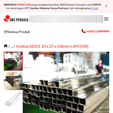
WASPADA
PENIPUAN
yang mengatasnamakan SMS Perkasa! Transaksi sah
HANYA
X
ke rekening a/n
PT. Sumber Makmur Surya Perkasa
. Cek selengkapnya
Di sini
+628112689889
Semua Produk
/
... /
Hollow SS201 10 x 25 x 0.8mm x 6M [NB]