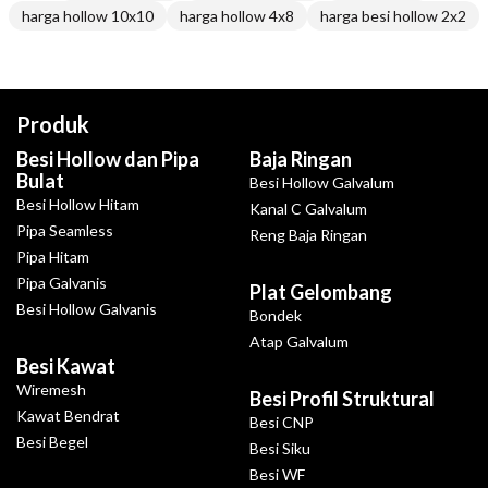
harga hollow 10x10
harga hollow 4x8
harga besi hollow 2x2
Produk
Besi Hollow dan Pipa
Baja Ringan
Bulat
Besi Hollow Galvalum
Besi Hollow Hitam
Kanal C Galvalum
Pipa Seamless
Reng Baja Ringan
Pipa Hitam
Pipa Galvanis
Plat Gelombang
Besi Hollow Galvanis
Bondek
Atap Galvalum
Besi Kawat
Wiremesh
Besi Profil Struktural
Kawat Bendrat
Besi CNP
Besi Begel
Besi Siku
Besi WF