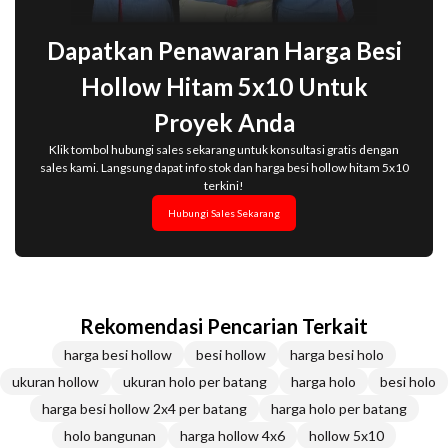
Dapatkan Penawaran Harga Besi
Hollow Hitam 5x10 Untuk
Proyek Anda
Klik tombol hubungi sales sekarang untuk konsultasi gratis dengan
sales kami. Langsung dapat info stok dan harga besi hollow hitam 5x10
terkini!
Hubungi Sales Sekarang
Rekomendasi Pencarian Terkait
harga besi hollow
besi hollow
harga besi holo
ukuran hollow
ukuran holo per batang
harga holo
besi holo
harga besi hollow 2x4 per batang
harga holo per batang
holo bangunan
harga hollow 4x6
hollow 5x10