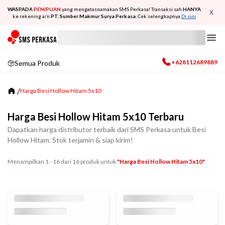
WASPADA
PENIPUAN
yang mengatasnamakan SMS Perkasa! Transaksi sah
HANYA
X
ke rekening a/n
PT. Sumber Makmur Surya Perkasa
. Cek selengkapnya
Di sini
+628112689889
Semua Produk
/
Harga Besi Hollow Hitam 5x10
Harga Besi Hollow Hitam 5x10 Terbaru
Dapatkan harga distributor terbaik dari SMS Perkasa untuk Besi
Hollow Hitam. Stok terjamin & siap kirim!
Menampilkan
1
-
16
dari
16
produk untuk
"harga Besi Hollow Hitam 5x10"