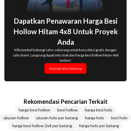
Dapatkan Penawaran Harga Besi
Hollow Hitam 4x8 Untuk Proyek
Anda
Klik tombol hubungi sales sekarang untuk konsultasi gratis dengan
sales kami. Langsung dapat info stok dan harga besi hollow hitam 4x8
terkini!
Hubungi Sales Sekarang
Rekomendasi Pencarian Terkait
harga besi hollow
besi hollow
harga besi holo
ukuran hollow
ukuran holo per batang
harga holo
besi holo
harga besi hollow 2x4 per batang
harga holo per batang