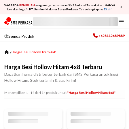
WASPADA
PENIPUAN
yang mengatasnamakan SMS Perkasa! Transaksi sah
HANYA
X
ke rekening a/n
PT. Sumber Makmur Surya Perkasa
. Cek selengkapnya
Di sini
+628112689889
Semua Produk
/
Harga Besi Hollow Hitam 4x8
Harga Besi Hollow Hitam 4x8 Terbaru
Dapatkan harga distributor terbaik dari SMS Perkasa untuk Besi
Hollow Hitam. Stok terjamin & siap kirim!
Menampilkan
1
-
14
dari
14
produk untuk
"harga Besi Hollow Hitam 4x8"