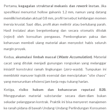
Pertama,
kegagalan struktural mekanis dan
rework
instan
. Jika
spesifikasi menuntut hollow galvanis 1.2 mm, namun yang datang
memiliki ketebalan aktual 0.8 mm, profil tersebut kehilangan momen
inersia krusial. Saat dilas, profil akan melintir atau berlubang parah.
Hasil instalasi akan bergelombang dan secara otomatis ditolak
(
reject
) oleh konsultan pengawas. Pembongkaran paksa dan
keharusan membeli ulang material akan menyedot habis seluruh
margin proyek.
Kedua,
akumulasi limbah massal (
Waste Accumulation
)
. Material
cacat yang ditolak menjadi gunungan rongsokan yang melanggar
inisiatif konstruksi ramah lingkungan (
zero-waste
). Tumpukan ini
memblokir manuver logistik esensial dan menciptakan “site chaos”
yang menurunkan efisiensi jam kerja regu tukang harian.
Ketiga,
risiko hukum dan kehancuran reputasi B2B
.
Menggunakan material substandar secara diam-diam bukan
sekadar pelanggaran kontrak. Praktik ini bisa menyeret manajemen
ke ranah pidana di bawah Undang-Undang Perlindungan Konsumen