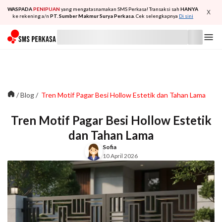
WASPADA
PENIPUAN
yang mengatasnamakan SMS Perkasa! Transaksi sah
HANYA
X
ke rekening a/n
PT. Sumber Makmur Surya Perkasa
. Cek selengkapnya
Di sini
/
Blog
/
Tren Motif Pagar Besi Hollow Estetik dan Tahan Lama
Tren Motif Pagar Besi Hollow Estetik
dan Tahan Lama
Sofia
10 April 2026