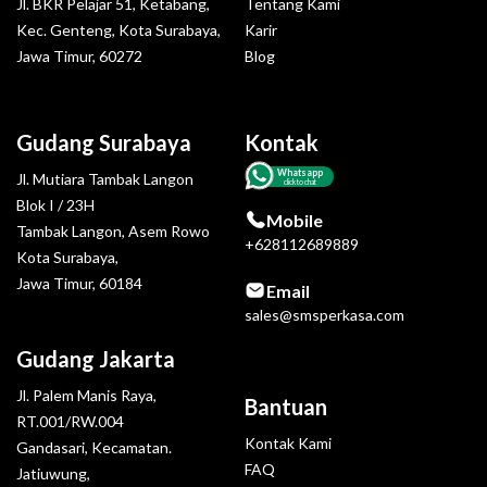
Jl. BKR Pelajar 51, Ketabang,
Tentang Kami
Kec. Genteng, Kota Surabaya,
Karir
Jawa Timur, 60272
Blog
Gudang Surabaya
Kontak
Whatsapp
Jl. Mutiara Tambak Langon
click to chat
Blok I / 23H
Mobile
Tambak Langon, Asem Rowo
+628112689889
Kota Surabaya,
Jawa Timur, 60184
Email
sales@smsperkasa.com
Gudang Jakarta
Jl. Palem Manis Raya,
Bantuan
RT.001/RW.004
Kontak Kami
Gandasari, Kecamatan.
FAQ
Jatiuwung,