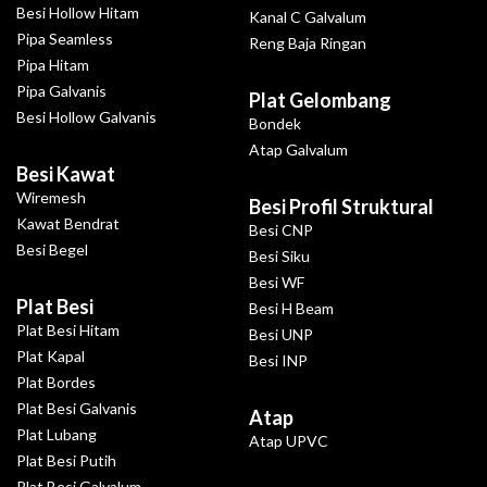
Besi Hollow Hitam
Kanal C Galvalum
Pipa Seamless
Reng Baja Ringan
Pipa Hitam
Pipa Galvanis
Plat Gelombang
Besi Hollow Galvanis
Bondek
Atap Galvalum
Besi Kawat
Wiremesh
Besi Profil Struktural
Kawat Bendrat
Besi CNP
Besi Begel
Besi Siku
Besi WF
Plat Besi
Besi H Beam
Plat Besi Hitam
Besi UNP
Plat Kapal
Besi INP
Plat Bordes
Plat Besi Galvanis
Atap
Plat Lubang
Atap UPVC
Plat Besi Putih
Plat Besi Galvalum