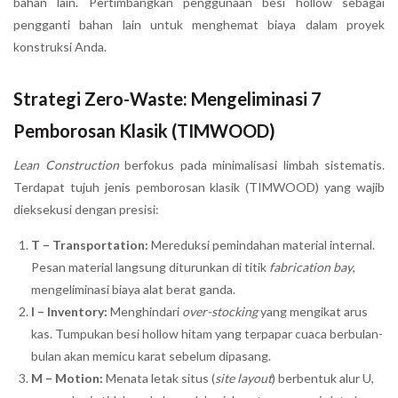
bahan lain. Pertimbangkan penggunaan besi hollow sebagai
pengganti bahan lain untuk menghemat biaya dalam proyek
konstruksi Anda.
Strategi Zero-Waste: Mengeliminasi 7
Pemborosan Klasik (TIMWOOD)
Lean Construction
berfokus pada minimalisasi limbah sistematis.
Terdapat tujuh jenis pemborosan klasik (TIMWOOD) yang wajib
dieksekusi dengan presisi:
T – Transportation:
Mereduksi pemindahan material internal.
Pesan material langsung diturunkan di titik
fabrication bay
,
mengeliminasi biaya alat berat ganda.
I – Inventory:
Menghindari
over-stocking
yang mengikat arus
kas. Tumpukan besi hollow hitam yang terpapar cuaca berbulan-
bulan akan memicu karat sebelum dipasang.
M – Motion:
Menata letak situs (
site layout
) berbentuk alur U,