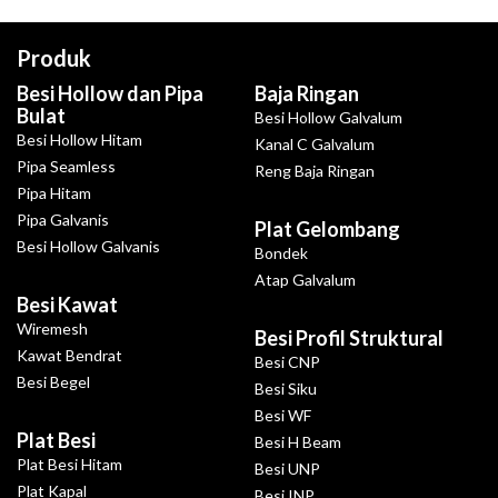
Produk
Besi Hollow dan Pipa
Baja Ringan
Bulat
Besi Hollow Galvalum
Besi Hollow Hitam
Kanal C Galvalum
Pipa Seamless
Reng Baja Ringan
Pipa Hitam
Pipa Galvanis
Plat Gelombang
Besi Hollow Galvanis
Bondek
Atap Galvalum
Besi Kawat
Wiremesh
Besi Profil Struktural
Kawat Bendrat
Besi CNP
Besi Begel
Besi Siku
Besi WF
Plat Besi
Besi H Beam
Plat Besi Hitam
Besi UNP
Plat Kapal
Besi INP