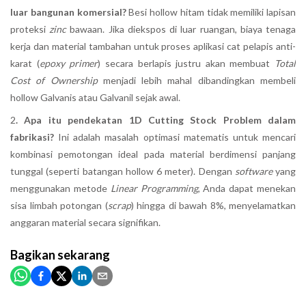
luar bangunan komersial?
Besi hollow hitam tidak memiliki lapisan
proteksi
zinc
bawaan. Jika diekspos di luar ruangan, biaya tenaga
kerja dan material tambahan untuk proses aplikasi cat pelapis anti-
karat (
epoxy primer
) secara berlapis justru akan membuat
Total
Cost of Ownership
menjadi lebih mahal dibandingkan membeli
hollow Galvanis atau Galvanil sejak awal.
2
. Apa itu pendekatan 1D Cutting Stock Problem dalam
fabrikasi?
Ini adalah masalah optimasi matematis untuk mencari
kombinasi pemotongan ideal pada material berdimensi panjang
tunggal (seperti batangan hollow 6 meter). Dengan
software
yang
menggunakan metode
Linear Programming
, Anda dapat menekan
sisa limbah potongan (
scrap
) hingga di bawah 8%, menyelamatkan
anggaran material secara signifikan.
Bagikan
sekarang