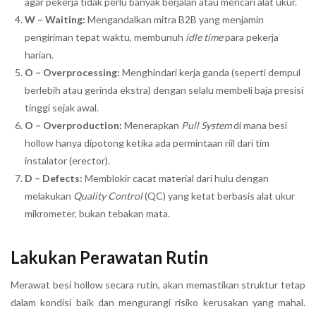
agar pekerja tidak perlu banyak berjalan atau mencari alat ukur.
W – Waiting:
Mengandalkan mitra B2B yang menjamin
pengiriman tepat waktu, membunuh
idle time
para pekerja
harian.
O – Overprocessing:
Menghindari kerja ganda (seperti dempul
berlebih atau gerinda ekstra) dengan selalu membeli baja presisi
tinggi sejak awal.
O – Overproduction:
Menerapkan
Pull System
di mana besi
hollow hanya dipotong ketika ada permintaan riil dari tim
instalator (erector).
D – Defects:
Memblokir cacat material dari hulu dengan
melakukan
Quality Control
(QC) yang ketat berbasis alat ukur
mikrometer, bukan tebakan mata.
Lakukan Perawatan Rutin
Merawat besi hollow secara rutin, akan memastikan struktur tetap
dalam kondisi baik dan mengurangi risiko kerusakan yang mahal.