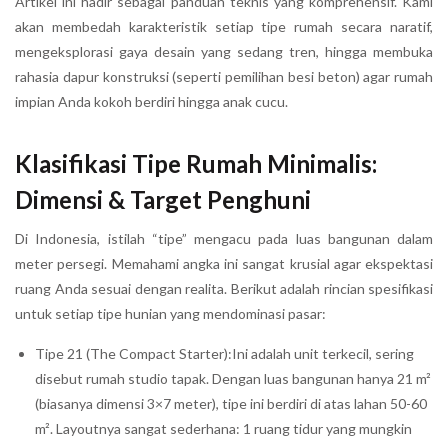
Artikel ini hadir sebagai panduan teknis yang komprehensif. Kami
akan membedah karakteristik setiap tipe rumah secara naratif,
mengeksplorasi gaya desain yang sedang tren, hingga membuka
rahasia dapur konstruksi (seperti pemilihan besi beton) agar rumah
impian Anda kokoh berdiri hingga anak cucu.
Klasifikasi Tipe Rumah Minimalis:
Dimensi & Target Penghuni
Di Indonesia, istilah “tipe” mengacu pada luas bangunan dalam
meter persegi. Memahami angka ini sangat krusial agar ekspektasi
ruang Anda sesuai dengan realita. Berikut adalah rincian spesifikasi
untuk setiap tipe hunian yang mendominasi pasar:
Tipe 21 (The Compact Starter):Ini adalah unit terkecil, sering
disebut rumah studio tapak. Dengan luas bangunan hanya 21 m²
(biasanya dimensi 3×7 meter), tipe ini berdiri di atas lahan 50-60
m². Layoutnya sangat sederhana: 1 ruang tidur yang mungkin