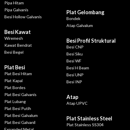
Pipa Hitam
Pipa Galvanis
Plat Gelombang
Besi Hollow Galvanis
Bondek
Atap Galvalum
Besi Kawat
Wiremesh
Besi Profil Struktural
Kawat Bendrat
Besi CNP
Besi Begel
Besi Siku
Besi WF
Plat Besi
Besi H Beam
Plat Besi Hitam
Besi UNP
Plat Kapal
Besi INP
Plat Bordes
Plat Besi Galvanis
Atap
Plat Lubang
Atap UPVC
Plat Besi Putih
Plat Besi Galvalum
Plat Stainless Steel
Plat Besi Galvanil
Plat Stainless SS304
Expanded Metal