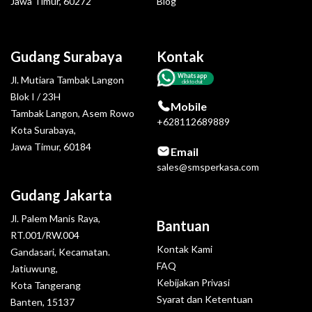
Jawa Timur, 60272
Blog
Gudang Surabaya
Kontak
Whatsapp
Jl. Mutiara Tambak Langon
click to chat
Blok I / 23H
Mobile
Tambak Langon, Asem Rowo
+628112689889
Kota Surabaya,
Jawa Timur, 60184
Email
sales@smsperkasa.com
Gudang Jakarta
Jl. Palem Manis Raya,
Bantuan
RT.001/RW.004
Kontak Kami
Gandasari, Kecamatan.
FAQ
Jatiuwung,
Kebijakan Privasi
Kota Tangerang
Syarat dan Ketentuan
Banten, 15137