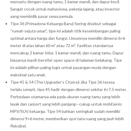
menyatu dengan ruang tamu, 1 kamar mandi, dan dapur kecil.
Sangat cocok untuk mahasiswa, pekerja lajang, atau investor
yang membidik pasar sewa pemula.
Tipe 36 (Primadona Keluarga Baru):Sering disebut sebagai
“rumah sejuta umat”, tipe ini adalah titik keseimbangan paling
optimal antara harga dan fungsi. Umumnya memiliki dimensi 6×6
meter di atas lahan 60 m² atau 72 m². Fasilitas standarnya
mencakup 2 kamar tidur, 1 kamar mandi, dan ruang tamu. Dapur
biasanya masih bersifat open space di halaman belakang. Tipe
ini adalah pilihan paling logis untuk pasangan muda dengan
maksimal satu anak.
Tipe 45 & 54 (The Upgrader’s Choice):Jika Tipe 36 terasa
terlalu sempit, tipe 45 hadir dengan dimensi sekitar 6×7.5 meter.
Perbedaan utamanya ada pada ukuran ruang tamu yang lebih
layak dan carport yang lebih panjang—cukup untuk mobil jenis
MPV/SUV keluarga. Tipe 54 bahkan seringkali sudah memiliki
dimensi 9×6 meter, memberikan opsi tata ruang yang jauh lebih
fleksibel.