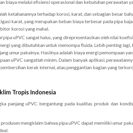
 biaya melalui efisiensi operasional dan kebutuhan perawatan ya
lah ketahanannya terhadap korosi, karat, dan sebagian besar baha
igasi karat, yang merupakan beban biaya terbesar pada pipa baja
bitor korosi yang mahal.
 pipa uPVC sangat halus, yang direpresentasikan oleh nilai koefis
rgi yang dibutuhkan untuk memompa fluida. Lebih penting lagi, 
panjang umur pakainya. Hasilnya adalah biaya energi pemompaan yan
paan uPVC sangatlah minim. Dalam banyak aplikasi, perawatannya 
pembersihan kerak internal, atau penggantian bagian yang terkoro
klim Tropis Indonesia
a panjang uPVC bergantung pada kualitas produk dan kondisi li
 produsen mengklaim bahwa pipa uPVC dapat memiliki umur pakai 
deal.