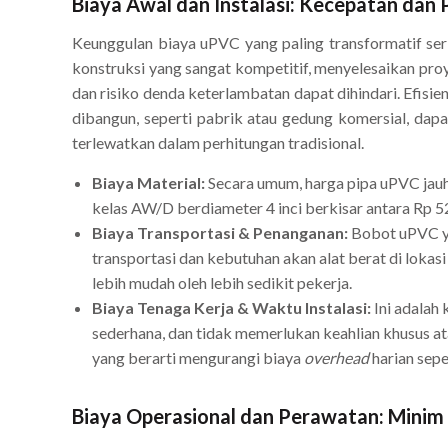
Biaya Awal dan Instalasi: Kecepatan dan
Keunggulan biaya uPVC yang paling transformatif ser
konstruksi yang sangat kompetitif, menyelesaikan proy
dan risiko denda keterlambatan dapat dihindari. Efisien
dibangun, seperti pabrik atau gedung komersial, dapa
terlewatkan dalam perhitungan tradisional.
Biaya Material:
Secara umum, harga pipa uPVC jauh 
kelas AW/D berdiameter 4 inci berkisar antara Rp 5
Biaya Transportasi & Penanganan:
Bobot uPVC ya
transportasi dan kebutuhan akan alat berat di lokasi 
lebih mudah oleh lebih sedikit pekerja.
Biaya Tenaga Kerja & Waktu Instalasi:
Ini adalah
sederhana, dan tidak memerlukan keahlian khusus ata
yang berarti mengurangi biaya
overhead
harian sepe
Biaya Operasional dan Perawatan: Minim 