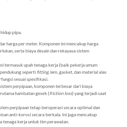
hidup pipa.
ekadar harga per meter. Komponen ini mencakup harga
erlukan, serta biaya desain dan rekayasa sistem
Ini termasuk upah tenaga kerja (baik pekerja umum
l pendukung seperti
fitting
, lem, gasket, dan material alas
ungsi sesuai spesifikasi.
 sistem perpipaan, komponen terbesar dari biaya
 terutama hambatan gesek (
friction loss
) yang terjadi saat
stem perpipaan tetap beroperasi secara optimal dan
pisan anti-korosi secara berkala. Ini juga mencakup
ya tenaga kerja untuk tim perawatan.