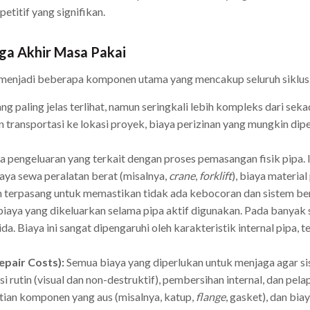
etitif yang signifikan.
ga Akhir Masa Pakai
menjadi beberapa komponen utama yang mencakup seluruh siklus 
ang paling jelas terlihat, namun seringkali lebih kompleks dari s
dan transportasi ke lokasi proyek, biaya perizinan yang mungkin dip
 pengeluaran yang terkait dengan proses pemasangan fisik pipa. 
biaya sewa peralatan berat (misalnya,
crane
,
forklift
), biaya materia
lah terpasang untuk memastikan tidak ada kebocoran dan sistem berf
 biaya yang dikeluarkan selama pipa aktif digunakan. Pada banyak
a. Biaya ini sangat dipengaruhi oleh karakteristik internal pipa,
pair Costs):
Semua biaya yang diperlukan untuk menjaga agar si
i rutin (visual dan non-destruktif), pembersihan internal, dan pela
tian komponen yang aus (misalnya, katup,
flange
, gasket), dan bia