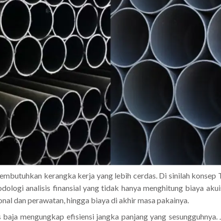
membutuhkan kerangka kerja yang lebih cerdas. Di sinilah konsep
ologi analisis finansial yang tidak hanya menghitung biaya akuis
sional dan perawatan, hingga biaya di akhir masa pakainya.
 baja mengungkap efisiensi jangka panjang yang sesungguhnya. 