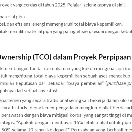
royek yang cerdas di tahun 2025. Pelajari selengkapnya di sini!
aterial pipa.
osi, dan efisiensi energi memengaruhi total biaya kepemilikan.
uk memilih material pipa yang paling efisien, sesuai dengan kebut
wnership (TCO) dalam Proyek Perpipaan
k membangun fondasi pemahaman yang kokoh mengenai apa itu T
tuk menghitung total biaya kepemilikan sebuah aset, mencakup 
bilan keputusan dari sekadar “biaya pembelian” (
purchase pr
uhnya dari sebuah investasi.
artemen yang secara tradisional seringkali bekerja dalam silo se
 Secara historis, departemen pengadaan mungkin dinilai berda
 perawatan dengan biaya mitigasi korosi yang sangat tinggi di 
trategis: “Apakah dengan membayar 15% lebih mahal untuk pipa d
 50% selama 10 tahun ke depan?” Perusahaan yang berhasil me