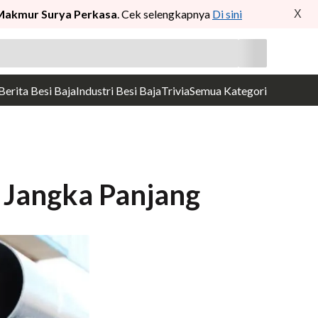
Makmur Surya Perkasa
. Cek selengkapnya
Di sini
X
Berita Besi Baja
Industri Besi Baja
Trivia
Semua Kategori
i Jangka Panjang