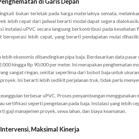
 Penghematan di Garis Depan
ingkali bukan terletak pada harga materialnya semata, melaink
ek lebih cepat dari jadwal berarti modal dapat segera dialokasika
si instalasi uPVC secara langsung berkontribusi pada kesehatan fi
t beroperasi lebih cepat, yang berarti pendapatan mulai dihasil
lebih ekonomis dibandingkan pipa baja. Berdasarkan data pasar d
2.000 hingga Rp 90.000 per meter. Ini merupakan penghematan mod
ng sangat ringan, sekitar seperlima dari bobot baja untuk ukura
proyek. Ini berarti lebih sedikit perjalanan truk, tidak perlu meny
 keunggulan terbesar uPVC. Proses penyambungan menggunakan
u sertifikasi seperti pengelasan pada baja. Instalasi yang lebih
rti gaji manajemen proyek, sewa lahan, dan biaya keamanan.
Intervensi, Maksimal Kinerja