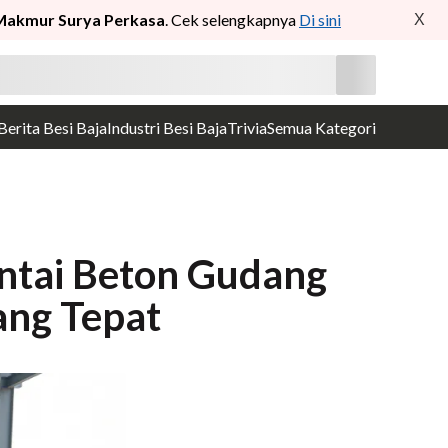
Makmur Surya Perkasa
. Cek selengkapnya
Di sini
X
Berita Besi Baja
Industri Besi Baja
Trivia
Semua Kategori
ntai Beton Gudang
ang Tepat