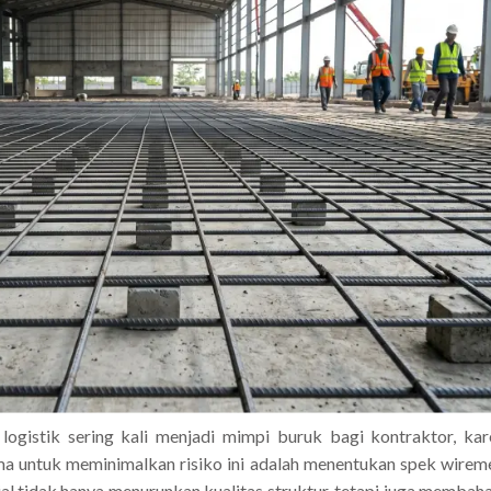
logistik sering kali menjadi mimpi buruk bagi kontraktor, k
ma untuk meminimalkan risiko ini adalah menentukan spek wireme
ial tidak hanya menurunkan kualitas struktur, tetapi juga memba