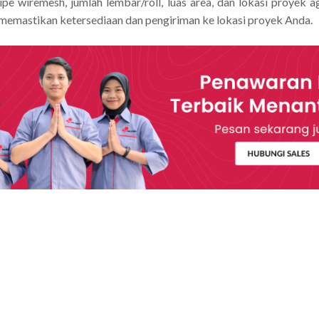
tipe wiremesh, jumlah lembar/roll, luas area, dan lokasi proy
 memastikan ketersediaan dan pengiriman ke lokasi proyek Anda.