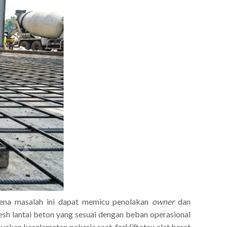
arena masalah ini dapat memicu penolakan
owner
dan
sh lantai beton yang sesuai dengan beban operasional
hayakan keselamatan pekerja saat
forklift
atau alat berat