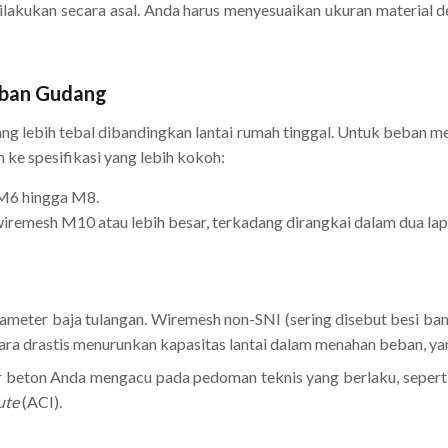
lakukan secara asal. Anda harus menyesuaikan ukuran material d
Beban Gudang
g lebih tebal dibandingkan lantai rumah tinggal. Untuk beban m
 ke spesifikasi yang lebih kokoh:
M6 hingga M8.
remesh M10 atau lebih besar, terkadang dirangkai dalam dua lapi
iameter baja tulangan. Wiremesh non-SNI (sering disebut besi ban
ara drastis menurunkan kapasitas lantai dalam menahan beban, ya
ur beton Anda mengacu pada pedoman teknis yang berlaku, seperti
ute
(ACI).