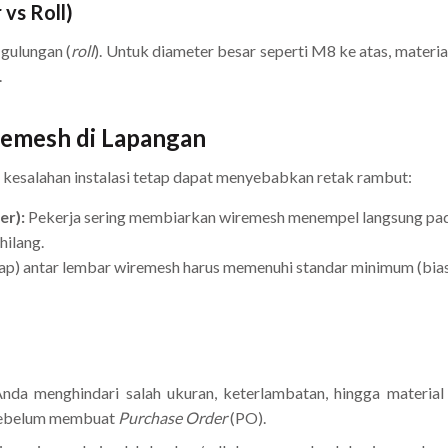
vs Roll)
 gulungan (
roll
). Untuk diameter besar seperti M8 ke atas, materia
.
emesh di Lapangan
 kesalahan instalasi tetap dapat menyebabkan retak rambut:
er):
Pekerja sering membiarkan wiremesh menempel langsung pada 
hilang.
p) antar lembar wiremesh harus memenuhi standar minimum (biasan
nda menghindari salah ukuran, keterlambatan, hingga materia
I sebelum membuat
Purchase Order
(PO).