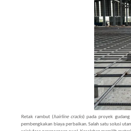
Retak rambut (
hairline cracks
) pada proyek gudang 
pembengkakan biaya perbaikan. Salah satu solusi uta
sejak fase perencanaan awal. Kesalahan memilih mater