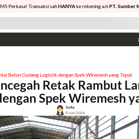
MS Perkasa! Transaksi sah
HANYA
ke rekening a/n
PT. Sumber 
ntai Beton Gudang Logistik dengan Spek Wiremesh yang Tepat
Mencegah Retak Rambut La
 dengan Spek Wiremesh y
Sofia
9 Juni 2026