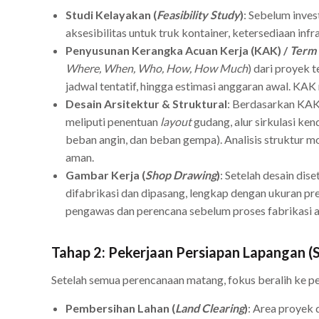
Studi Kelayakan (
Feasibility Study
)
: Sebelum inves
aksesibilitas untuk truk kontainer, ketersediaan infr
Penyusunan Kerangka Acuan Kerja (KAK) /
Term 
Where, When, Who, How, How Much
) dari proyek 
jadwal tentatif, hingga estimasi anggaran awal. KAK
Desain Arsitektur & Struktural
: Berdasarkan KAK,
meliputi penentuan
layout
gudang, alur sirkulasi ken
beban angin, dan beban gempa). Analisis struktur 
aman.
Gambar Kerja (
Shop Drawing
)
: Setelah desain di
difabrikasi dan dipasang, lengkap dengan ukuran pre
pengawas dan perencana sebelum proses fabrikasi at
Tahap 2: Pekerjaan Persiapan Lapangan (S
Setelah semua perencanaan matang, fokus beralih ke per
Pembersihan Lahan (
Land Clearing
)
: Area proyek 