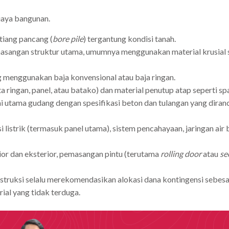
biaya bangunan.
 tiang pancang (
bore pile
) tergantung kondisi tanah.
asangan struktur utama, umumnya menggunakan material krusial 
g menggunakan baja konvensional atau baja ringan.
 ringan, panel, atau batako) dan material penutup atap seperti spa
ntai utama gudang dengan spesifikasi beton dan tulangan yang dir
asi listrik (termasuk panel utama), sistem pencahayaan, jaringan air
rior dan eksterior, pemasangan pintu (terutama
rolling door
atau
se
nstruksi selalu merekomendasikan alokasi dana kontingensi sebesa
ial yang tidak terduga.