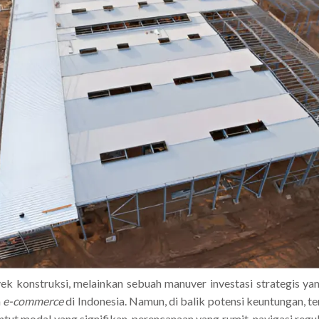
 konstruksi, melainkan sebuah manuver investasi strategis ya
n
e-commerce
di Indonesia. Namun, di balik potensi keuntungan, t
ntut modal yang signifikan, perencanaan yang rumit, navigasi reg