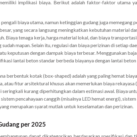
miliki implikasi biaya. Berikut adalah faktor-faktor utama y
lah pengali biaya utama, namun ketinggian gudang juga memegang 
 besar, yang secara langsung meningkatkan kebutuhan material dan
. Biaya tenaga kerja, harga material lokal, dan biaya transportasi
udah mapan. Selain itu, regulasi dan biaya perizinan di setiap dae
ah satu keputusan dengan dampak biaya terbesar. Menggunakan baja
sifikasi lantai beton standar berbeda biayanya dengan lantai beton
ana berbentuk kotak (box-shaped) adalah yang paling hemat biay
, atau fitur arsitektural khusus akan memerlukan biaya rekayasa (
i seringkali kurang diperhitungkan dalam estimasi awal. Biaya un
tri, sistem pencahayaan canggih (misalnya LED hemat energi), sistem 
) yang merupakan syarat mutlak untuk keselamatan dan perizinan.
 Gudang per 2025
embangunan dapat dikategorikan berdasarkan spesifikasi dan t