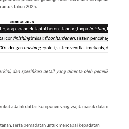
n untuk tahun 2025.
Spesifikasi Umum
er, atap spandek, lantai beton standar (tanpa
finishing
khusus).
ntai cor
finishing
(misal:
floor hardener
), sistem pencahayaan dan ven
-300+ dengan
finishing
epoksi, sistem ventilasi mekanis, dan sistem 
rkini, dan spesifikasi detail yang diminta oleh pemilik
rikut adalah daftar komponen yang wajib masuk dalam
an tanah, serta pemadatan untuk mencapai kepadatan