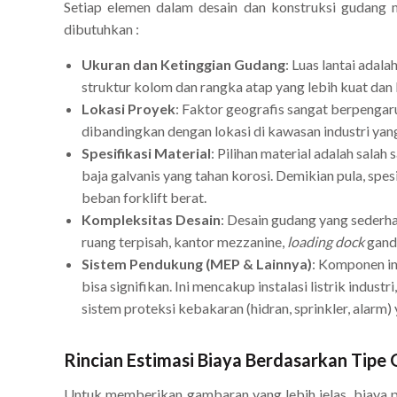
Setiap elemen dalam desain dan konstruksi gudang me
dibutuhkan :
Ukuran dan Ketinggian Gudang
: Luas lantai ada
struktur kolom dan rangka atap yang lebih kuat dan
Lokasi Proyek
: Faktor geografis sangat berpengaruh
dibandingkan dengan lokasi di kawasan industri yang s
Spesifikasi Material
: Pilihan material adalah sal
baja galvanis yang tahan korosi. Demikian pula, spe
beban forklift berat.
Kompleksitas Desain
: Desain gudang yang sederh
ruang terpisah, kantor mezzanine,
loading dock
ganda
Sistem Pendukung (MEP & Lainnya)
: Komponen in
bisa signifikan. Ini mencakup instalasi listrik indus
sistem proteksi kebakaran (hidran, sprinkler, alarm
Rincian Estimasi Biaya Berdasarkan Tipe
Untuk memberikan gambaran yang lebih jelas, biaya p