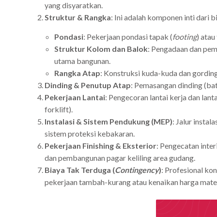
yang disyaratkan.
Struktur & Rangka
: Ini adalah komponen inti dari 
Pondasi
: Pekerjaan pondasi tapak (
footing
) atau
Struktur Kolom dan Balok
: Pengadaan dan pem
utama bangunan.
Rangka Atap
: Konstruksi kuda-kuda dan gordin
Dinding & Penutup Atap
: Pemasangan dinding (bata
Pekerjaan Lantai
: Pengecoran lantai kerja dan la
forklift).
Instalasi & Sistem Pendukung (MEP)
: Jalur instal
sistem proteksi kebakaran.
Pekerjaan Finishing & Eksterior
: Pengecatan inte
dan pembangunan pagar keliling area gudang.
Biaya Tak Terduga (
Contingency
)
: Profesional ko
pekerjaan tambah-kurang atau kenaikan harga mater