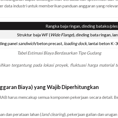
mber data industri untuk memberikan panduan anggaran yang releva
Rangka baja ringan, dinding batako/plest
Struktur baja WF (
Wide Flange
), dinding bata ringan, la
nding panel
sandwich
/beton precast,
loading dock
, lantai beton K
Tabel Estimasi Biaya Berdasarkan Tipe Gudang
ifikan tergantung pada lokasi proyek, fluktuasi harga material te
garan Biaya) yang Wajib Diperhitungkan
AB harus mencakup semua komponen pekerjaan secara detail. Be
an dan perataan lahan (
land clearing
), pekerjaan galian dan urug