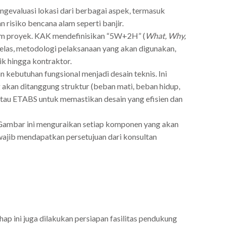
engevaluasi lokasi dari berbagai aspek, termasuk
an risiko bencana alam seperti banjir.
lam proyek. KAK mendefinisikan “5W+2H” (
What, Why,
 jelas, metodologi pelaksanaan yang akan digunakan,
ik hingga kontraktor.
 kebutuhan fungsional menjadi desain teknis. Ini
 akan ditanggung struktur (beban mati, beban hidup,
tau ETABS untuk memastikan desain yang efisien dan
l. Gambar ini menguraikan setiap komponen yang akan
i wajib mendapatkan persetujuan dari konsultan
ahap ini juga dilakukan persiapan fasilitas pendukung