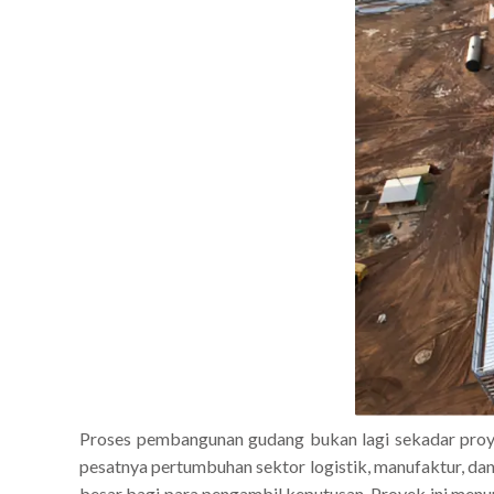
Proses pembangunan gudang bukan lagi sekadar proyek
pesatnya pertumbuhan sektor logistik, manufaktur, da
besar bagi para pengambil keputusan. Proyek ini menu