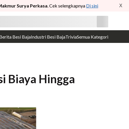
Makmur Surya Perkasa
. Cek selengkapnya
Di sini
X
Berita Besi Baja
Industri Besi Baja
Trivia
Semua Kategori
i Biaya Hingga