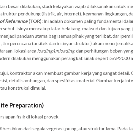
tasi besar dilakukan, studi kelayakan wajib dilaksanakan untuk m
astruktur pendukung (listrik, air, internet), keamanan lingkungan, d
of Reference
(TOR)
: Ini adalah dokumen paling fundamental da
tersebut. Isinya mencakup latar belakang, maksud dan tujuan yang
 menjadi panduan utama bagi semua pihak yang terlibat, dari pemil
 tim perencana (arsitek dan insinyur struktur) akan menerjemahkan
daraan, lokasi area
loading/unloading
, dan perhitungan beban yang
modern dilakukan menggunakan perangkat lunak seperti SAP2000 a
setujui, kontraktor akan membuat gambar kerja yang sangat detai
sisi, detail sambungan, dan spesifikasi material. Gambar kerja in
au konstruksi dimulai.
ite Preparation)
siapan fisik di lokasi proyek.
dibersihkan dari segala vegetasi, puing, atau struktur lama. Pada t