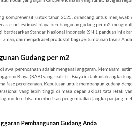
ling komprehensif untuk tahun 2025, dirancang untuk menjawab
ra rinci estimasi biaya pembangunan gudang per m2, menguraikan
i berdasarkan Standar Nasional Indonesia (SNI), panduan ini 
al, aman, dan menjadi aset produktif bagi pertumbuhan bisnis Anda
gunan Gudang per m2
l di awal perencanaan adalah mengenai anggaran. Memahami est
ggaran Biaya (RAB) yang realistis. Biaya ini bukanlah angka tung
elama fase perencanaan. Keputusan untuk membangun gudang deng
rasional yang lebih tinggi di masa depan akibat tata letak yang
udang modern bisa memberikan pengembalian jangka panjang melal
Anggaran Pembangunan Gudang Anda