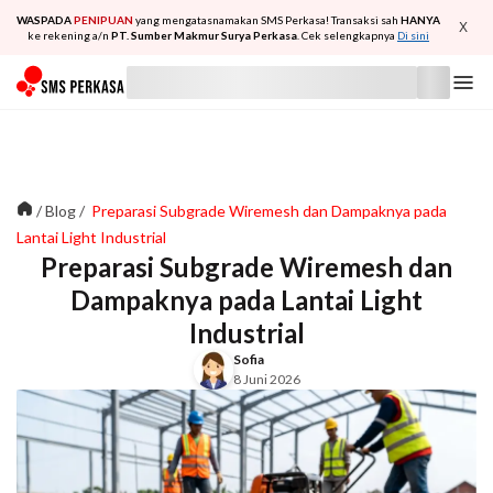
WASPADA
PENIPUAN
yang mengatasnamakan SMS Perkasa! Transaksi sah
HANYA
X
ke rekening a/n
PT. Sumber Makmur Surya Perkasa
. Cek selengkapnya
Di sini
/
Blog
/
Preparasi Subgrade Wiremesh dan Dampaknya pada
Lantai Light Industrial
Preparasi Subgrade Wiremesh dan
Dampaknya pada Lantai Light
Industrial
Sofia
8 Juni 2026