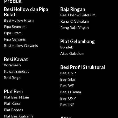
Produk
Besi Hollow dan Pipa
Baja Ringan
Bulat
Besi Hollow Galvalum
Besi Hollow Hitam
Kanal C Galvalum
Pipa Seamless
Reng Baja Ringan
Pipa Hitam
Pipa Galvanis
Plat Gelombang
Besi Hollow Galvanis
Bondek
Atap Galvalum
Besi Kawat
Wiremesh
Besi Profil Struktural
Kawat Bendrat
Besi CNP
Besi Begel
Besi Siku
Besi WF
Plat Besi
Besi H Beam
Plat Besi Hitam
Besi UNP
Plat Kapal
Besi INP
Plat Bordes
Plat Besi Galvanis