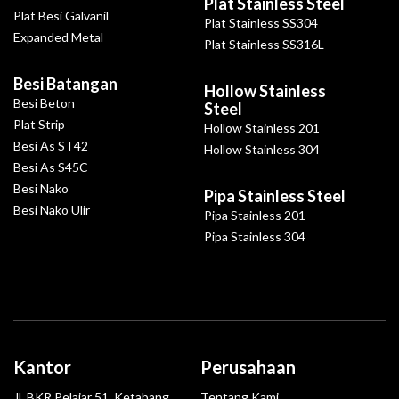
Plat Stainless Steel
Plat Besi Galvanil
Plat Stainless SS304
Expanded Metal
Plat Stainless SS316L
Besi Batangan
Hollow Stainless
Besi Beton
Steel
Plat Strip
Hollow Stainless 201
Besi As ST42
Hollow Stainless 304
Besi As S45C
Besi Nako
Pipa Stainless Steel
Besi Nako Ulir
Pipa Stainless 201
Pipa Stainless 304
Kantor
Perusahaan
Jl. BKR Pelajar 51, Ketabang,
Tentang Kami