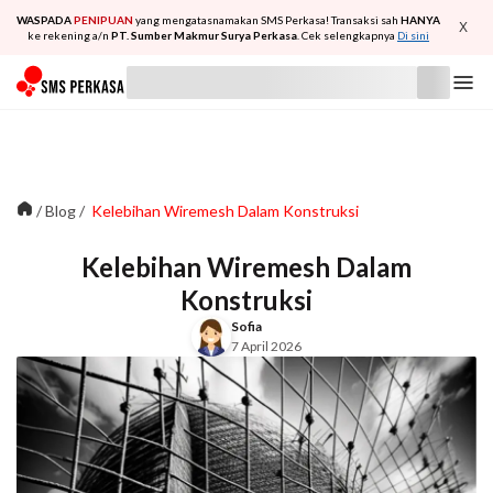
WASPADA
PENIPUAN
yang mengatasnamakan SMS Perkasa! Transaksi sah
HANYA
X
ke rekening a/n
PT. Sumber Makmur Surya Perkasa
. Cek selengkapnya
Di sini
/
Blog
/
Kelebihan Wiremesh Dalam Konstruksi
Kelebihan Wiremesh Dalam
Konstruksi
Sofia
7 April 2026