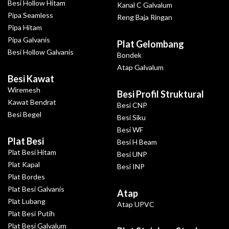
Besi Hollow Hitam
Kanal C Galvalum
Pipa Seamless
Reng Baja Ringan
Pipa Hitam
Pipa Galvanis
Plat Gelombang
Besi Hollow Galvanis
Bondek
Atap Galvalum
Besi Kawat
Wiremesh
Besi Profil Struktural
Kawat Bendrat
Besi CNP
Besi Begel
Besi Siku
Besi WF
Plat Besi
Besi H Beam
Plat Besi Hitam
Besi UNP
Plat Kapal
Besi INP
Plat Bordes
Plat Besi Galvanis
Atap
Plat Lubang
Atap UPVC
Plat Besi Putih
Plat Besi Galvalum