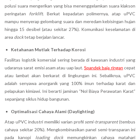
polusi suara mengerikan yang bisa menenggelamkan suara klakson
peringatan
forklift
. Berkat kepadatan polimernya, atap uPVC
mampu menyerap gelombang suara dan meredam kebisingan hujan
hingga 15 desibel (atau sekitar 27%). Komunikasi keselamatan di
area
dock
tetap berjalan lancar.
Ketahanan Mutlak Terhadap Korosi
Fasilitas logistik komersial sering berada di kawasan industri yang
udaranya sarat emisi asam atau uap laut.
Spandek baja ringan
cepat
atau lambat akan berkarat di lingkungan ini. Sebaliknya, uPVC
adalah senyawa anorganik yang 100% imun terhadap karat dan
pelapukan kimiawi. Ini berarti jaminan “Nol Biaya Perawatan Karat”
sepanjang siklus hidup bangunan.
Optimalisasi Cahaya Alami (Daylighting)
Atap uPVC industri memiliki varian profil
semi-transparent
(tembus
cahaya sekitar 20%). Mengkombinasikan panel semi-transparan ini
pada kanopi
loading dock
memungkinkan cahaya matahari