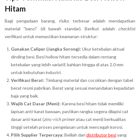
Hitam
Bagi pengadaan barang, risiko terbesar adalah mendapatkan
material “banci” (di bawah standar). Berikut adalah
checklist
verifikasi untuk memastikan keamanan struktur:
Gunakan Caliper (Jangka Sorong):
Ukur ketebalan aktual
dinding besi. Besi hollow hitam tersedia dalam rentang
ketebalan yang lebih variatif, bahkan hingga di atas 2.0 mm
untuk kebutuhan industri.
Verifikasi Berat:
Timbang material dan cocokkan dengan tabel
berat resmi pabrikan. Berat yang sesuai menandakan kepadatan
baja yang baik.
Wajib Cat Dasar (Meni):
Karena besi hitam tidak memiliki
lapisan anti-karat bawaan, pastikan rangka segera dilapisi cat
dasar anti-karat (
zinc-rich primer
atau cat meni) berkualitas
tinggi setelah proses pengelasan untuk mencegah korosi.
Pilih Supplier Terpercaya:
Belilah dari
distributor besi
yang