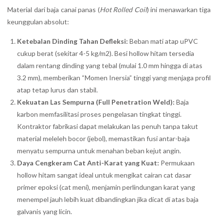
Material dari baja canai panas (
Hot Rolled Coil
) ini menawarkan tiga
keunggulan absolut:
Ketebalan Dinding Tahan Defleksi:
Beban mati atap uPVC
cukup berat (sekitar 4-5 kg/m2). Besi hollow hitam tersedia
dalam rentang dinding yang tebal (mulai 1.0 mm hingga di atas
3.2 mm), memberikan “Momen Inersia” tinggi yang menjaga profil
atap tetap lurus dan stabil.
Kekuatan Las Sempurna (Full Penetration Weld):
Baja
karbon memfasilitasi proses pengelasan tingkat tinggi.
Kontraktor fabrikasi dapat melakukan las penuh tanpa takut
material meleleh bocor (jebol), memastikan fusi antar-baja
menyatu sempurna untuk menahan beban kejut angin.
Daya Cengkeram Cat Anti-Karat yang Kuat:
Permukaan
hollow hitam sangat ideal untuk mengikat cairan cat dasar
primer epoksi (cat meni), menjamin perlindungan karat yang
menempel jauh lebih kuat dibandingkan jika dicat di atas baja
galvanis yang licin.