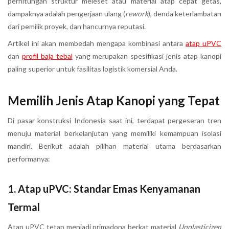
perhitungan struktur meleset atau material atap cepat getas,
dampaknya adalah pengerjaan ulang (
rework
), denda keterlambatan
dari pemilik proyek, dan hancurnya reputasi.
Artikel ini akan membedah mengapa kombinasi antara
atap uPVC
dan
profil baja tebal
yang merupakan spesifikasi jenis atap kanopi
paling superior untuk fasilitas logistik komersial Anda.
Memilih Jenis Atap Kanopi yang Tepat
Di pasar konstruksi Indonesia saat ini, terdapat pergeseran tren
menuju material berkelanjutan yang memiliki kemampuan isolasi
mandiri. Berikut adalah pilihan material utama berdasarkan
performanya:
1. Atap uPVC: Standar Emas Kenyamanan
Termal
Atap uPVC tetap menjadi primadona berkat material
Unplasticized