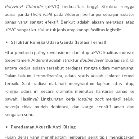
Polyvinyl Chloride
(uPVC) berkualitas tinggi. Struktur rongga
udara ganda (
twin wall
) pada Alderon berfungsi sebagai isolator
panas yang sangat efektif. Berikut adalah alasan mengapa atap
uPVC sangat krusial untuk jenis atap kanopi fasilitas logistik:
Struktur Rongga Udara Ganda (Isolasi Termal)
Fitur pembeda paling revolusioner dari atap uPVC kualitas industri
(seperti merk Alderon) adalah struktur
double layer
(dua lapisan). Di
antara kedua lapisan tersebut terdapat rongga udara memanjang.
Dalam hukum termodinamika, udara statis adalah isolator termal
terbaik. Saat radiasi matahari menghantam lapisan atas atap,
rongga udara ini secara dramatis memutus hantaran panas ke
bawah. Hasilnya? Lingkungan kerja
loading dock
menjadi sejuk,
pekerja tidak mudah dehidrasi, dan kargo sensitif aman dari
sengatan suhu.
Peredaman Akustik Anti-Bising
Hujan deras yang menghantam lembaran seng tipis menciptakan