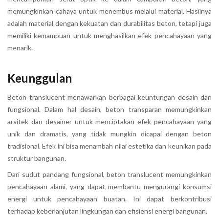
memungkinkan cahaya untuk menembus melalui material. Hasilnya
adalah material dengan kekuatan dan durabilitas beton, tetapi juga
memiliki kemampuan untuk menghasilkan efek pencahayaan yang
menarik.
Keunggulan
Beton translucent menawarkan berbagai keuntungan desain dan
fungsional. Dalam hal desain, beton transparan memungkinkan
arsitek dan desainer untuk menciptakan efek pencahayaan yang
unik dan dramatis, yang tidak mungkin dicapai dengan beton
tradisional. Efek ini bisa menambah nilai estetika dan keunikan pada
struktur bangunan.
Dari sudut pandang fungsional, beton translucent memungkinkan
pencahayaan alami, yang dapat membantu mengurangi konsumsi
energi untuk pencahayaan buatan. Ini dapat berkontribusi
terhadap keberlanjutan lingkungan dan efisiensi energi bangunan.