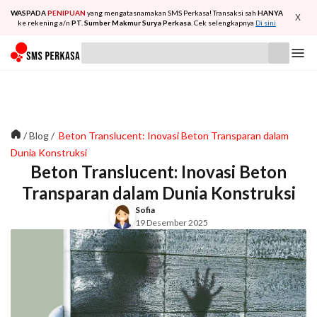
WASPADA
PENIPUAN
yang mengatasnamakan SMS Perkasa! Transaksi sah
HANYA
X
ke rekening a/n
PT. Sumber Makmur Surya Perkasa
. Cek selengkapnya
Di sini
/
Blog
/
Beton Translucent: Inovasi Beton Transparan dalam
Dunia Konstruksi
Beton Translucent: Inovasi Beton
Transparan dalam Dunia Konstruksi
Sofia
19 Desember 2025