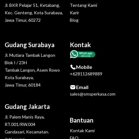
Jl. BKR Pelajar 51, Ketabang,
Tentang Kami
Kec. Genteng, Kota Surabaya,
Karir
Jawa Timur, 60272
Blog
Gudang Surabaya
Kontak
Whatsapp
Jl. Mutiara Tambak Langon
click to chat
Blok I / 23H
Mobile
Tambak Langon, Asem Rowo
+628112689889
Kota Surabaya,
Jawa Timur, 60184
Email
sales@smsperkasa.com
Gudang Jakarta
Jl. Palem Manis Raya,
Bantuan
RT.001/RW.004
Kontak Kami
Gandasari, Kecamatan.
FAQ