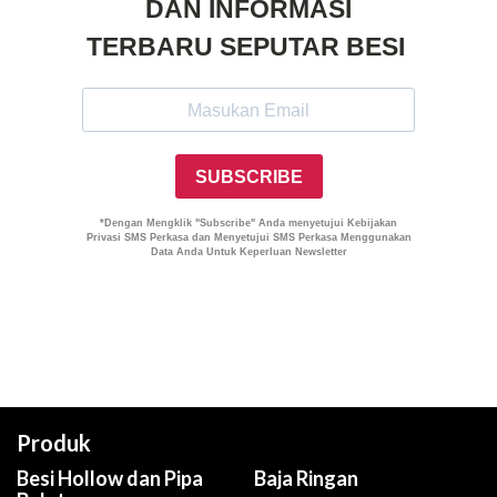
Produk
Besi Hollow dan Pipa
Baja Ringan