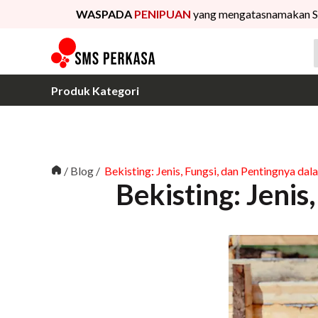
WASPADA
PENIPUAN
yang mengatasnamakan S
Produk Kategori
/
Blog
/
Bekisting: Jenis, Fungsi, dan Pentingnya da
Bekisting: Jeni