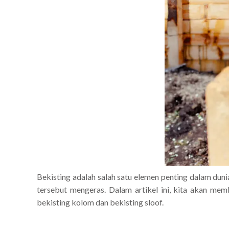
Bekisting adalah salah satu elemen penting dalam du
tersebut mengeras. Dalam artikel ini, kita akan memb
bekisting kolom dan bekisting sloof.