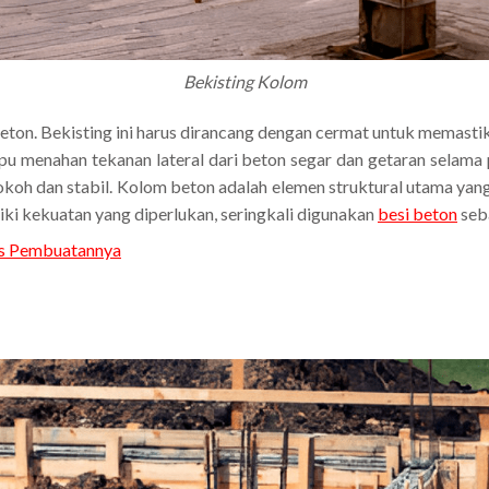
Bekisting Kolom
n. Bekisting ini harus dirancang dengan cermat untuk memastik
mpu menahan tekanan lateral dari beton segar dan getaran selam
koh dan stabil. Kolom beton adalah elemen struktural utama ya
i kekuatan yang diperlukan, seringkali digunakan
besi beton
seb
ses Pembuatannya