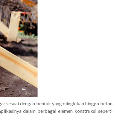
ar sesuai dengan bentuk yang diinginkan hingga beton
 aplikasinya dalam berbagai elemen konstruksi seperti