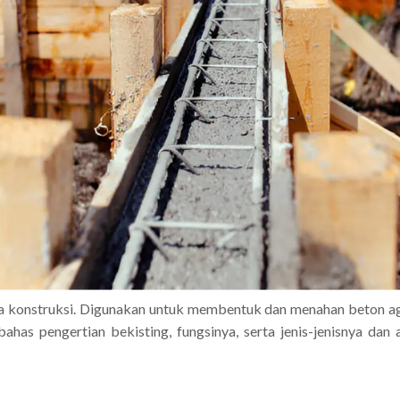
nia konstruksi. Digunakan untuk membentuk dan menahan beton ag
ahas pengertian bekisting, fungsinya, serta jenis-jenisnya dan