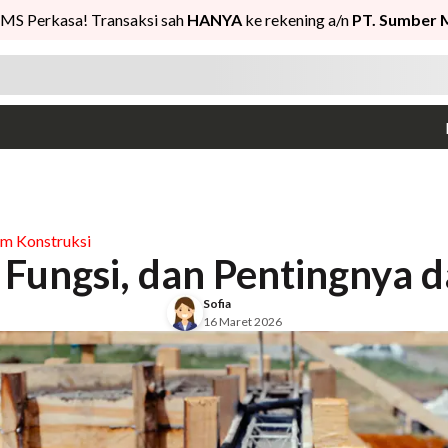
MS Perkasa! Transaksi sah
HANYA
ke rekening a/n
PT. Sumber 
lam Konstruksi
s, Fungsi, dan Pentingnya 
Sofia
16 Maret 2026