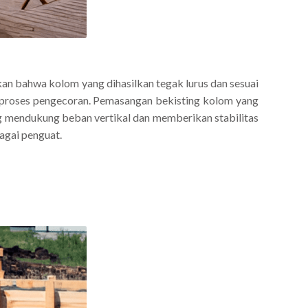
an bahwa kolom yang dihasilkan tegak lurus dan sesuai
a proses pengecoran. Pemasangan bekisting kolom yang
ng mendukung beban vertikal dan memberikan stabilitas
agai penguat.