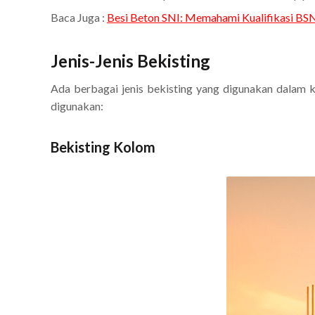
Baca Juga :
Besi Beton SNI: Memahami Kualifikasi BSN
Jenis-Jenis Bekisting
Ada berbagai jenis bekisting yang digunakan dalam k
digunakan:
Bekisting Kolom