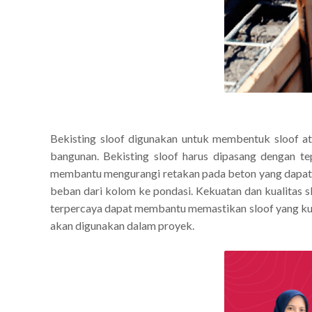
Bekisting sloof digunakan untuk membentuk sloof a
bangunan. Bekisting sloof harus dipasang dengan tep
membantu mengurangi retakan pada beton yang dapat 
beban dari kolom ke pondasi. Kekuatan dan kualitas s
terpercaya dapat membantu memastikan sloof yang ku
akan digunakan dalam proyek.