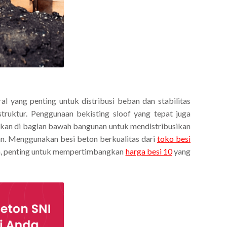
al yang penting untuk distribusi beban dan stabilitas
struktur. Penggunaan bekisting sloof yang tepat juga
kan di bagian bawah bangunan untuk mendistribusikan
an. Menggunakan besi beton berkualitas dari
toko besi
an, penting untuk mempertimbangkan
harga besi 10
yang