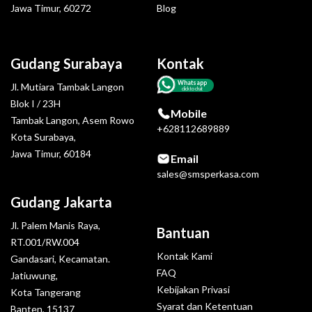
Jawa Timur, 60272
Blog
Gudang Surabaya
Kontak
Whatsapp
Jl. Mutiara Tambak Langon
click to chat
Blok I / 23H
Mobile
Tambak Langon, Asem Rowo
+628112689889
Kota Surabaya,
Jawa Timur, 60184
Email
sales@smsperkasa.com
Gudang Jakarta
Jl. Palem Manis Raya,
Bantuan
RT.001/RW.004
Kontak Kami
Gandasari, Kecamatan.
FAQ
Jatiuwung,
Kebijakan Privasi
Kota Tangerang
Syarat dan Ketentuan
Banten, 15137