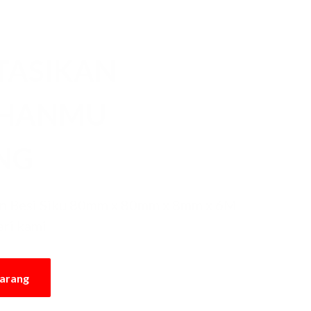
TASIKAN
UHANMU
NG
n Besi Siku 80mm x 80mm x 8mm x 6M
ari kami
karang