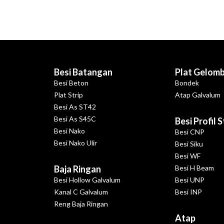
Besi Batangan
Plat Gelom
Besi Beton
Bondek
Plat Strip
Atap Galvalum
Besi As ST42
Besi As S45C
Besi Profil 
Besi Nako
Besi CNP
Besi Nako Ulir
Besi Siku
Besi WF
Baja Ringan
Besi H Beam
Besi Hollow Galvalum
Besi UNP
Kanal C Galvalum
Besi INP
Reng Baja Ringan
Atap