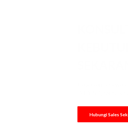
KONSUL
KEBUT
SEKARA
Dapatkan penawara
[STD, NB] terbaik d
Hubungi Sales Se