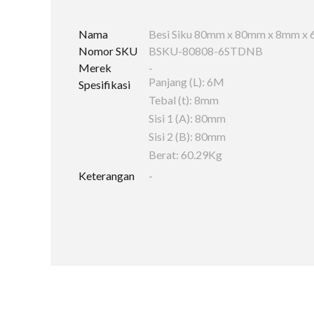
Nama
Besi Siku 80mm x 80mm x 8mm x 
Nomor SKU
BSKU-80808-6STDNB
Merek
-
Panjang (L): 6M
Spesifikasi
Tebal (t): 8mm
Sisi 1 (A): 80mm
Sisi 2 (B): 80mm
Berat: 60.29Kg
Keterangan
-