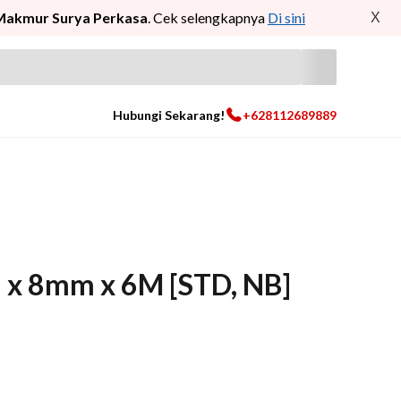
Makmur Surya Perkasa
. Cek selengkapnya
Di sini
X
Hubungi Sekarang!
+628112689889
 x 8mm x 6M [STD, NB]