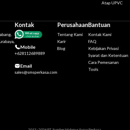
Atap UPVC
Kontak
Perusahaan
Bantuan
Whatsapp
tabang,
Tentang Kami
Kontak Kami
click to chat
urabaya,
Karir
FAQ
Mobile
Blog
Kebijakan Privasi
+628112689889
Syarat dan Ketentuan
Cara Pemesanan
Email
Tools
sales@smsperkasa.com
2012 - 2026 PT. Sumber Makmur Surya Perkasa.