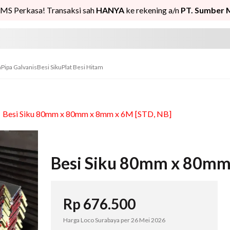
MS Perkasa! Transaksi sah
HANYA
ke rekening a/n
PT. Sumber 
n
Pipa Galvanis
Besi Siku
Plat Besi Hitam
/
Besi Siku 80mm x 80mm x 8mm x 6M [STD, NB]
Besi Siku 80mm x 80mm
Rp
676.500
Harga Loco Surabaya per
26 Mei 2026