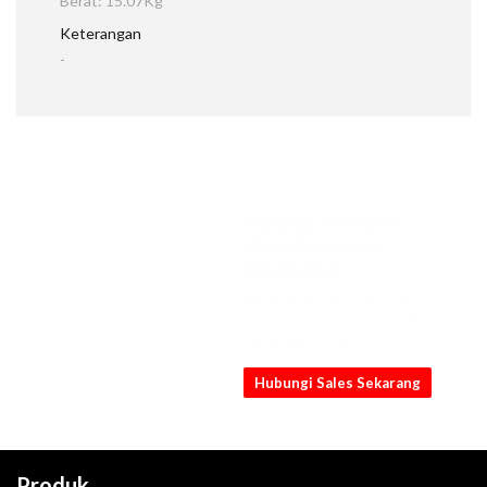
Berat: 15.07Kg
Keterangan
-
KONSULTASIKAN
KEBUTUHANMU
SEKARANG
Dapatkan penawaran Besi Siku
40mm x 40mm x 4mm x 6M [STD,
NB] terbaik dari kami
Hubungi Sales Sekarang
Produk