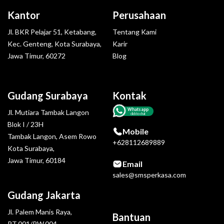
Kantor
Perusahaan
Jl. BKR Pelajar 51, Ketabang,
Tentang Kami
Kec. Genteng, Kota Surabaya,
Karir
Jawa Timur, 60272
Blog
Gudang Surabaya
Kontak
Whatsapp
Jl. Mutiara Tambak Langon
click to chat
Blok I / 23H
Mobile
Tambak Langon, Asem Rowo
+628112689889
Kota Surabaya,
Jawa Timur, 60184
Email
sales@smsperkasa.com
Gudang Jakarta
Jl. Palem Manis Raya,
Bantuan
RT.001/RW.004