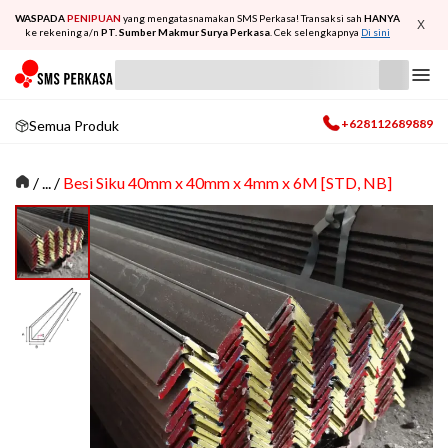
WASPADA
PENIPUAN
yang mengatasnamakan SMS Perkasa! Transaksi sah
HANYA
X
ke rekening a/n
PT. Sumber Makmur Surya Perkasa
. Cek selengkapnya
Di sini
+628112689889
Semua Produk
/
... /
Besi Siku 40mm x 40mm x 4mm x 6M [STD, NB]