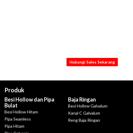
KONSULTASIKAN
KEBUTUHANMU
SEKARANG
Dapatkan penawaran Besi Nako Ulir
10.2mm x 10.2mm x 3.7M terbaik
dari kami
Hubungi Sales Sekarang
Produk
Besi Hollow dan Pipa
Baja Ringan
Bulat
Besi Hollow Galvalum
Besi Hollow Hitam
Kanal C Galvalum
Pipa Seamless
Reng Baja Ringan
Pipa Hitam