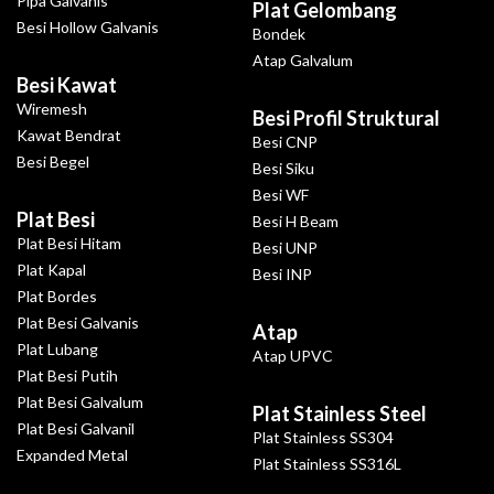
Pipa Galvanis
Plat Gelombang
Besi Hollow Galvanis
Bondek
Atap Galvalum
Besi Kawat
Wiremesh
Besi Profil Struktural
Kawat Bendrat
Besi CNP
Besi Begel
Besi Siku
Besi WF
Plat Besi
Besi H Beam
Plat Besi Hitam
Besi UNP
Plat Kapal
Besi INP
Plat Bordes
Plat Besi Galvanis
Atap
Plat Lubang
Atap UPVC
Plat Besi Putih
Plat Besi Galvalum
Plat Stainless Steel
Plat Besi Galvanil
Plat Stainless SS304
Expanded Metal
Plat Stainless SS316L