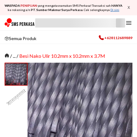
WASPADA
PENIPUAN
yang mengatasnamakan SMS Perkasa! Transaksi sah
HANYA
X
ke rekening a/n
PT. Sumber Makmur Surya Perkasa
. Cek selengkapnya
Di sini
+628112689889
Semua Produk
/
... /
Besi Nako Ulir 10.2mm x 10.2mm x 3.7M