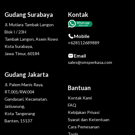
Gudang Surabaya
Kontak
Whatsapp
Jl. Mutiara Tambak Langon
click to chat
Blok I / 23H
Mobile
Tambak Langon, Asem Rowo
+628112689889
Kota Surabaya,
Jawa Timur, 60184
Email
sales@smsperkasa.com
Gudang Jakarta
Jl. Palem Manis Raya,
Bantuan
RT.001/RW.004
Kontak Kami
Gandasari, Kecamatan.
FAQ
Jatiuwung,
Kebijakan Privasi
Kota Tangerang
Syarat dan Ketentuan
Banten, 15137
Cara Pemesanan
Tools