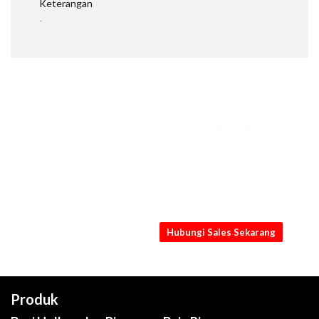
Keterangan
-
KONSULTASIKAN
KEBUTUHANMU
SEKARANG
Dapatkan penawaran Besi Hollow
Galvanis 40 x 60 x 1.6mm x 6M [STD,
NB] terbaik dari kami
Hubungi Sales Sekarang
Produk