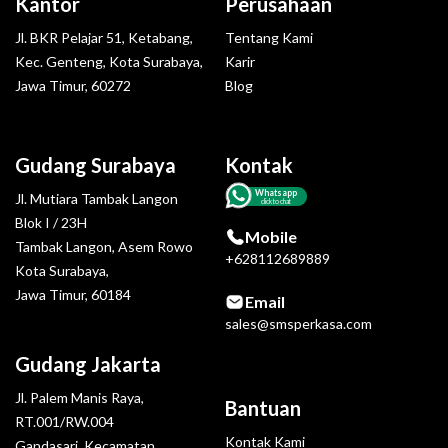
Kantor
Perusahaan
Jl. BKR Pelajar 51, Ketabang,
Tentang Kami
Kec. Genteng, Kota Surabaya,
Karir
Jawa Timur, 60272
Blog
Gudang Surabaya
Kontak
Whatsapp
Jl. Mutiara Tambak Langon
click to chat
Blok I / 23H
Mobile
Tambak Langon, Asem Rowo
+628112689889
Kota Surabaya,
Jawa Timur, 60184
Email
sales@smsperkasa.com
Gudang Jakarta
Jl. Palem Manis Raya,
Bantuan
RT.001/RW.004
Kontak Kami
Gandasari, Kecamatan.