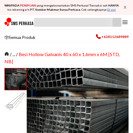
WASPADA
PENIPUAN
yang mengatasnamakan SMS Perkasa! Transaksi sah
HANYA
X
ke rekening a/n
PT. Sumber Makmur Surya Perkasa
. Cek selengkapnya
Di sini
+628112689889
Semua Produk
/
... /
Besi Hollow Galvanis 40 x 60 x 1.6mm x 6M [STD,
NB]