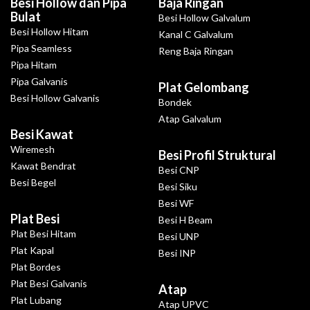
Besi Hollow dan Pipa
Baja Ringan
Bulat
Besi Hollow Galvalum
Besi Hollow Hitam
Kanal C Galvalum
Pipa Seamless
Reng Baja Ringan
Pipa Hitam
Pipa Galvanis
Plat Gelombang
Besi Hollow Galvanis
Bondek
Atap Galvalum
Besi Kawat
Wiremesh
Besi Profil Struktural
Kawat Bendrat
Besi CNP
Besi Begel
Besi Siku
Besi WF
Plat Besi
Besi H Beam
Plat Besi Hitam
Besi UNP
Plat Kapal
Besi INP
Plat Bordes
Plat Besi Galvanis
Atap
Plat Lubang
Atap UPVC