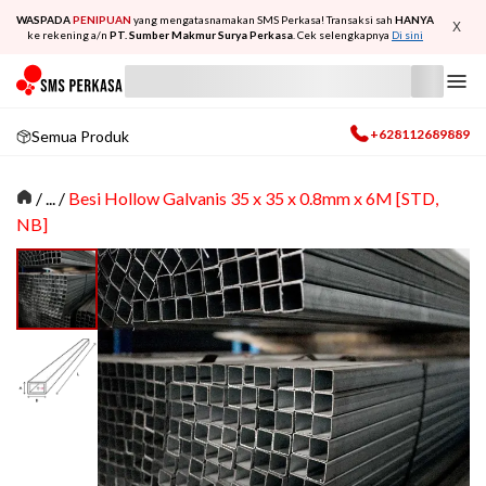
WASPADA
PENIPUAN
yang mengatasnamakan SMS Perkasa! Transaksi sah
HANYA
X
ke rekening a/n
PT. Sumber Makmur Surya Perkasa
. Cek selengkapnya
Di sini
+628112689889
Semua Produk
/
... /
Besi Hollow Galvanis 35 x 35 x 0.8mm x 6M [STD,
NB]