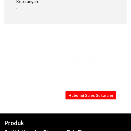
Keterangan
-
KONSULTASIKAN
KEBUTUHANMU
SEKARANG
Dapatkan penawaran Besi Hollow
Galvanis 35 x 35 x 0.8mm x 6M [STD,
NB] terbaik dari kami
Hubungi Sales Sekarang
Produk