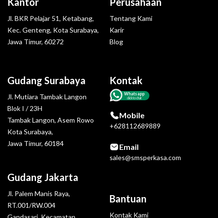
Kantor
Perusahaan
Jl. BKR Pelajar 51, Ketabang,
Tentang Kami
Kec. Genteng, Kota Surabaya,
Karir
Jawa Timur, 60272
Blog
Gudang Surabaya
Kontak
Whatsapp
Jl. Mutiara Tambak Langon
click to chat
Blok I / 23H
Mobile
Tambak Langon, Asem Rowo
+628112689889
Kota Surabaya,
Jawa Timur, 60184
Email
sales@smsperkasa.com
Gudang Jakarta
Jl. Palem Manis Raya,
Bantuan
RT.001/RW.004
Kontak Kami
Gandasari, Kecamatan.