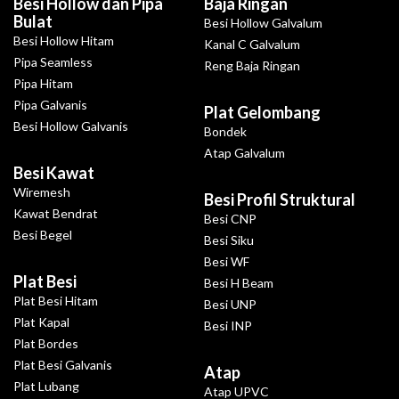
Besi Hollow dan Pipa
Baja Ringan
Bulat
Besi Hollow Galvalum
Besi Hollow Hitam
Kanal C Galvalum
Pipa Seamless
Reng Baja Ringan
Pipa Hitam
Pipa Galvanis
Plat Gelombang
Besi Hollow Galvanis
Bondek
Atap Galvalum
Besi Kawat
Wiremesh
Besi Profil Struktural
Kawat Bendrat
Besi CNP
Besi Begel
Besi Siku
Besi WF
Plat Besi
Besi H Beam
Plat Besi Hitam
Besi UNP
Plat Kapal
Besi INP
Plat Bordes
Plat Besi Galvanis
Atap
Plat Lubang
Atap UPVC