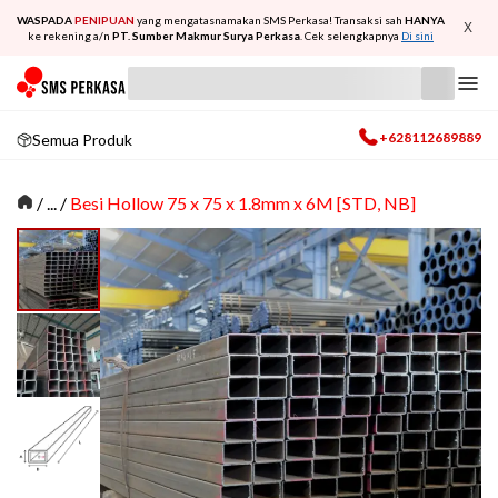
WASPADA
PENIPUAN
yang mengatasnamakan SMS Perkasa! Transaksi sah
HANYA
X
ke rekening a/n
PT. Sumber Makmur Surya Perkasa
. Cek selengkapnya
Di sini
+628112689889
Semua Produk
/
... /
Besi Hollow 75 x 75 x 1.8mm x 6M [STD, NB]