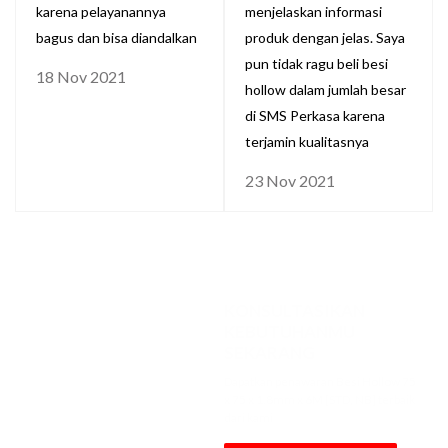
karena pelayanannya
menjelaskan informasi
bagus dan bisa diandalkan
produk dengan jelas. Saya
pun tidak ragu beli besi
18 Nov 2021
hollow dalam jumlah besar
di SMS Perkasa karena
terjamin kualitasnya
23 Nov 2021
KONSULTASIKAN
KEBUTUHANMU
SEKARANG
Dapatkan penawaran Besi Hollow 75
x 75 x 1.8mm x 6M [STD, NB] terbaik
dari kami