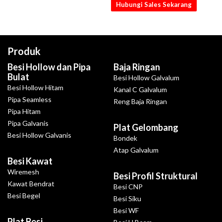
Hubungi Sales Sekarang
Produk
Besi Hollow dan Pipa
Baja Ringan
Bulat
Besi Hollow Galvalum
Besi Hollow Hitam
Kanal C Galvalum
Pipa Seamless
Reng Baja Ringan
Pipa Hitam
Pipa Galvanis
Plat Gelombang
Besi Hollow Galvanis
Bondek
Atap Galvalum
Besi Kawat
Wiremesh
Besi Profil Struktural
Kawat Bendrat
Besi CNP
Besi Begel
Besi Siku
Besi WF
Plat Besi