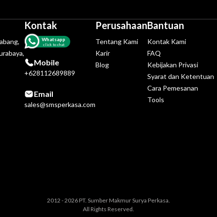
Kontak
Perusahaan
Bantuan
Whatsapp
tabang,
Tentang Kami
Kontak Kami
click to chat
urabaya,
Karir
FAQ
Mobile
Blog
Kebijakan Privasi
+628112689889
Syarat dan Ketentuan
Cara Pemesanan
Email
Tools
sales@smsperkasa.com
2012 - 2026 PT. Sumber Makmur Surya Perkasa.
All Rights Reserved.