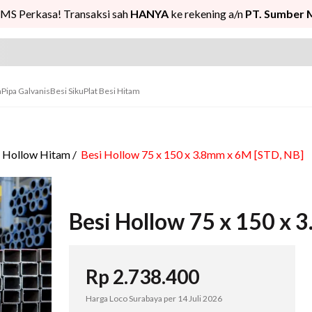
MS Perkasa! Transaksi sah
HANYA
ke rekening a/n
PT. Sumber 
n
Pipa Galvanis
Besi Siku
Plat Besi Hitam
i Hollow Hitam
/
Besi Hollow 75 x 150 x 3.8mm x 6M [STD, NB]
Besi Hollow 75 x 150 x 
Rp
2.738.400
Harga Loco Surabaya per
14 Juli 2026