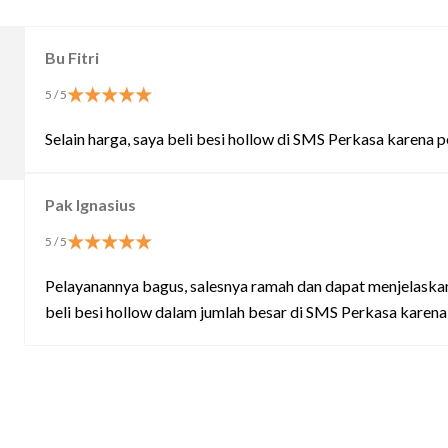
Bu Fitri
5
/ 5
Selain harga, saya beli besi hollow di SMS Perkasa karena
Pak Ignasius
5
/ 5
Pelayanannya bagus, salesnya ramah dan dapat menjelaskan 
beli besi hollow dalam jumlah besar di SMS Perkasa karena