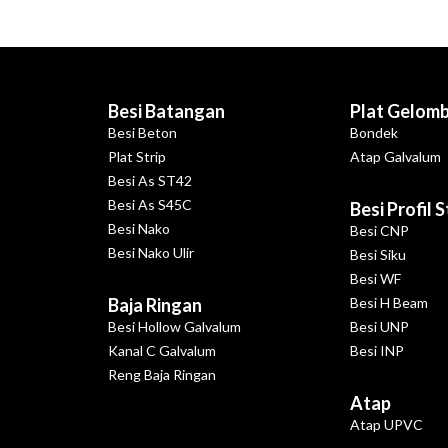
Besi Batangan
Plat Gelom
Besi Beton
Bondek
Plat Strip
Atap Galvalum
Besi As ST42
Besi As S45C
Besi Profil 
Besi Nako
Besi CNP
Besi Nako Ulir
Besi Siku
Besi WF
Baja Ringan
Besi H Beam
Besi Hollow Galvalum
Besi UNP
Kanal C Galvalum
Besi INP
Reng Baja Ringan
Atap
Atap UPVC