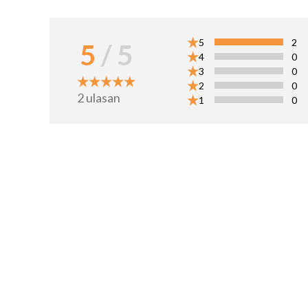
5
2
5
/ 5
4
0
3
0
2
0
2
ulasan
1
0