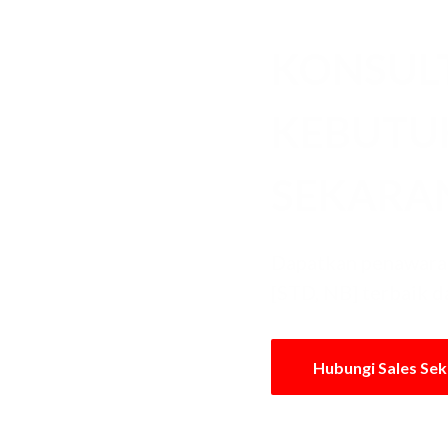
KONSUL
KEBUT
SEKARA
Dapatkan penawaran
[STD, NB] terbaik d
Hubungi Sales Se