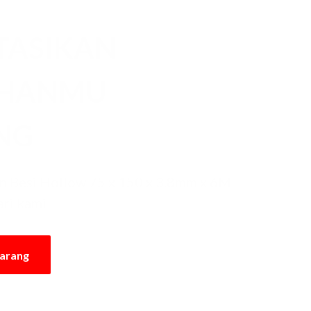
TASIKAN
UHANMU
NG
 Besi Hollow 75 x 150 x 3.8mm x 6M
ari kami
karang