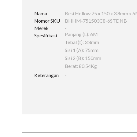
Nama
Besi Hollow 75 x 150 x 3.8mm x 
Nomor SKU
BHHM-751503C8-6STDNB
Merek
-
Panjang (L): 6M
Spesifikasi
Tebal (t): 3.8mm
Sisi 1 (A): 75mm
Sisi 2 (B): 150mm
Berat: 80.54Kg
Keterangan
-