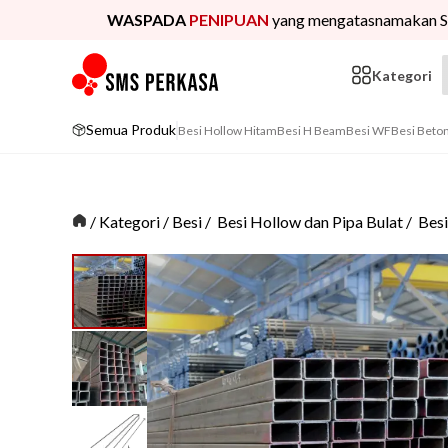
WASPADA
PENIPUAN
yang mengatasnamakan S
Kategori
Semua Produk
Besi Hollow Hitam
Besi H Beam
Besi WF
Besi Beto
/
Kategori
/
Besi
/
Besi Hollow dan Pipa Bulat
/
Bes