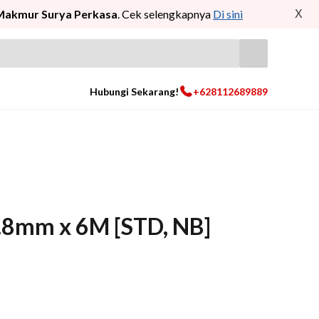
Makmur Surya Perkasa
. Cek selengkapnya
Di sini
X
Hubungi Sekarang!
+628112689889
3.8mm x 6M [STD, NB]