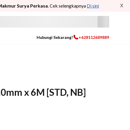
Makmur Surya Perkasa
. Cek selengkapnya
Di sini
X
Hubungi Sekarang!
+628112689889
3.0mm x 6M [STD, NB]