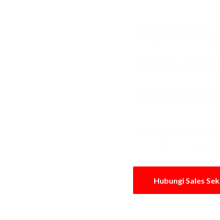
KONSUL
KEBUT
SEKARA
Dapatkan penawaran
[STD, NB] terbaik d
Hubungi Sales Se