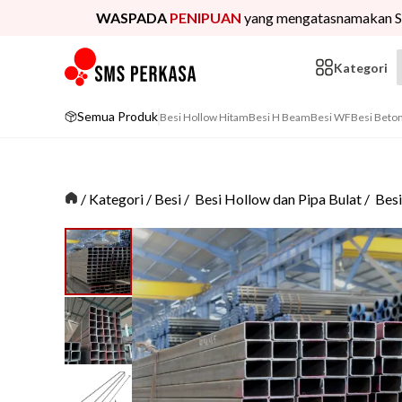
WASPADA
PENIPUAN
yang mengatasnamakan S
Kategori
Semua Produk
Besi Hollow Hitam
Besi H Beam
Besi WF
Besi Beto
/
Kategori
/
Besi
/
Besi Hollow dan Pipa Bulat
/
Bes