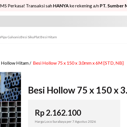
MS Perkasa! Transaksi sah
HANYA
ke rekening a/n
PT. Sumber 
n
Pipa Galvanis
Besi Siku
Plat Besi Hitam
i Hollow Hitam
/
Besi Hollow 75 x 150 x 3.0mm x 6M [STD, NB]
Besi Hollow 75 x 150 x 
Rp
2.162.100
Harga Loco Surabaya per
7 Agustus 2026