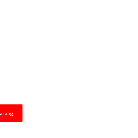
TASIKAN
UHANMU
NG
 Besi Hollow 75 x 150 x 3.0mm x 6M
ari kami
karang