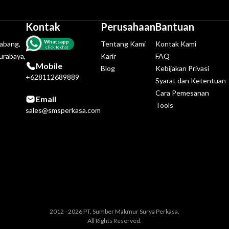
Kontak
Perusahaan
Bantuan
Whatsapp
tabang,
Tentang Kami
Kontak Kami
click to chat
urabaya,
Karir
FAQ
Mobile
Blog
Kebijakan Privasi
+628112689889
Syarat dan Ketentuan
Cara Pemesanan
Email
Tools
sales@smsperkasa.com
2012 - 2026 PT. Sumber Makmur Surya Perkasa.
All Rights Reserved.