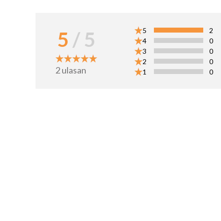
5
2
5
/ 5
4
0
3
0
2
0
2
ulasan
1
0