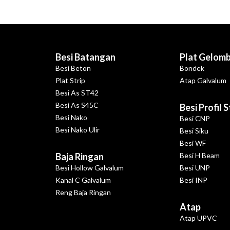
Besi Batangan
Plat Gelom
Besi Beton
Bondek
Plat Strip
Atap Galvalum
Besi As ST42
Besi As S45C
Besi Profil 
Besi Nako
Besi CNP
Besi Nako Ulir
Besi Siku
Besi WF
Baja Ringan
Besi H Beam
Besi Hollow Galvalum
Besi UNP
Kanal C Galvalum
Besi INP
Reng Baja Ringan
Atap
Atap UPVC