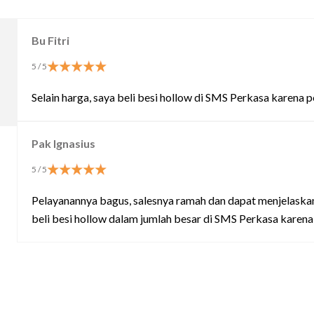
Bu Fitri
5
/ 5
Selain harga, saya beli besi hollow di SMS Perkasa karena
Pak Ignasius
5
/ 5
Pelayanannya bagus, salesnya ramah dan dapat menjelaskan 
beli besi hollow dalam jumlah besar di SMS Perkasa karena