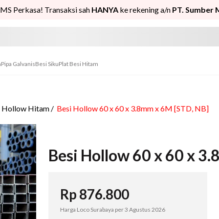
MS Perkasa! Transaksi sah
HANYA
ke rekening a/n
PT. Sumber 
n
Pipa Galvanis
Besi Siku
Plat Besi Hitam
i Hollow Hitam
/
Besi Hollow 60 x 60 x 3.8mm x 6M [STD, NB]
Besi Hollow 60 x 60 x 3
Rp
876.800
Harga Loco Surabaya per
3 Agustus 2026