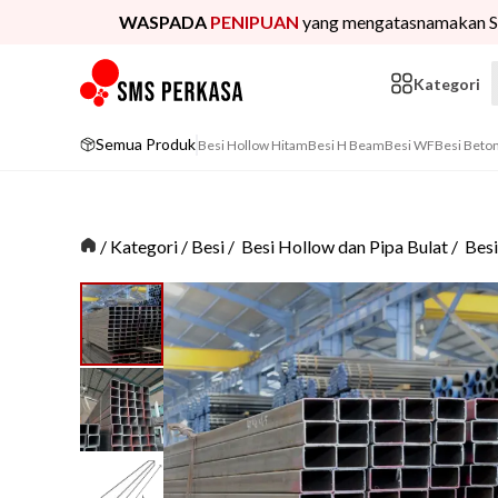
WASPADA
PENIPUAN
yang mengatasnamakan S
Kategori
Semua Produk
Besi Hollow Hitam
Besi H Beam
Besi WF
Besi Beto
/
Kategori
/
Besi
/
Besi Hollow dan Pipa Bulat
/
Bes