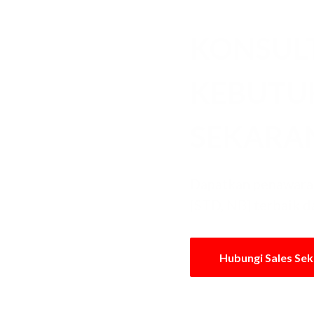
KONSUL
KEBUT
SEKARA
Dapatkan penawaran
[STD, NB] terbaik d
Hubungi Sales Se