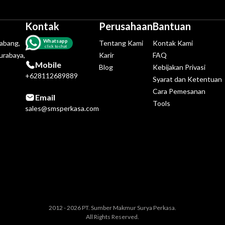
Kontak
Perusahaan
Bantuan
Whatsapp
tabang,
Tentang Kami
Kontak Kami
click to chat
urabaya,
Karir
FAQ
Mobile
Blog
Kebijakan Privasi
+628112689889
Syarat dan Ketentuan
Cara Pemesanan
Email
Tools
sales@smsperkasa.com
2012 - 2026 PT. Sumber Makmur Surya Perkasa.
All Rights Reserved.