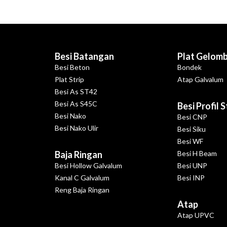
Besi Batangan
Plat Gelom
Besi Beton
Bondek
Plat Strip
Atap Galvalum
Besi As ST42
Besi As S45C
Besi Profil 
Besi Nako
Besi CNP
Besi Nako Ulir
Besi Siku
Besi WF
Baja Ringan
Besi H Beam
Besi Hollow Galvalum
Besi UNP
Kanal C Galvalum
Besi INP
Reng Baja Ringan
Atap
Atap UPVC