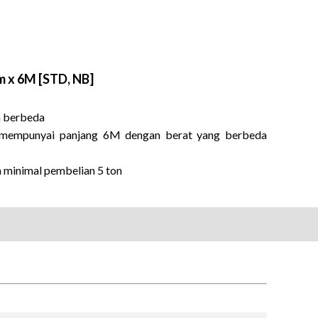
m x 6M [STD, NB]
n berbeda
an mempunyai panjang 6M dengan berat yang berbeda
n minimal pembelian 5 ton