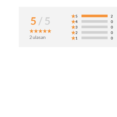
5
2
5
/ 5
4
0
3
0
2
0
2
ulasan
1
0