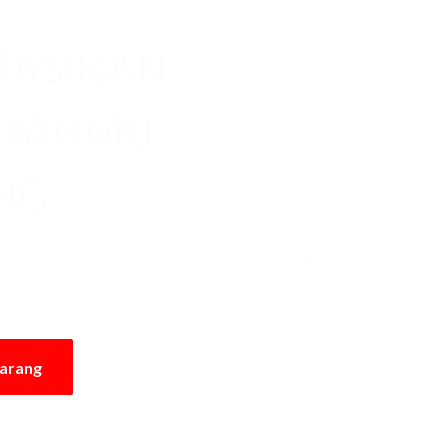
TASIKAN
UHANMU
NG
 Besi Hollow 60 x 60 x 3.8mm x 6M
ari kami
karang