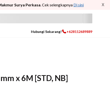
Makmur Surya Perkasa
. Cek selengkapnya
Di sini
X
Hubungi Sekarang!
+628112689889
.8mm x 6M [STD, NB]