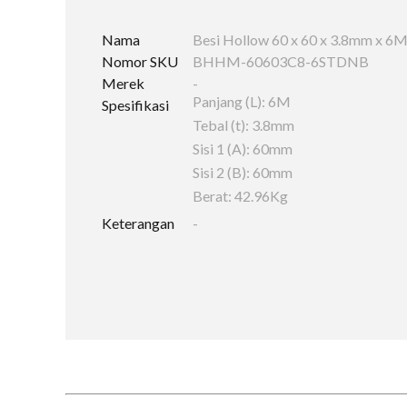
Nama
Besi Hollow 60 x 60 x 3.8mm x 6
Nomor SKU
BHHM-60603C8-6STDNB
Merek
-
Panjang (L): 6M
Spesifikasi
Tebal (t): 3.8mm
Sisi 1 (A): 60mm
Sisi 2 (B): 60mm
Berat: 42.96Kg
Keterangan
-