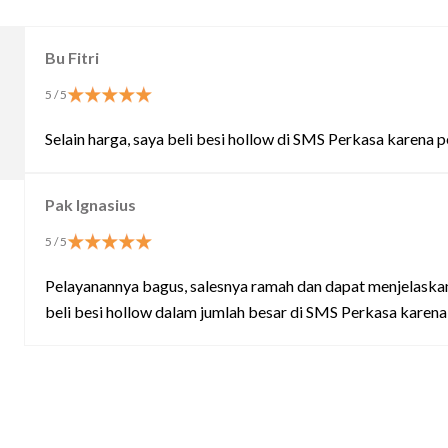
Bu Fitri
5
/ 5
Selain harga, saya beli besi hollow di SMS Perkasa karena
Pak Ignasius
5
/ 5
Pelayanannya bagus, salesnya ramah dan dapat menjelaskan 
beli besi hollow dalam jumlah besar di SMS Perkasa karena