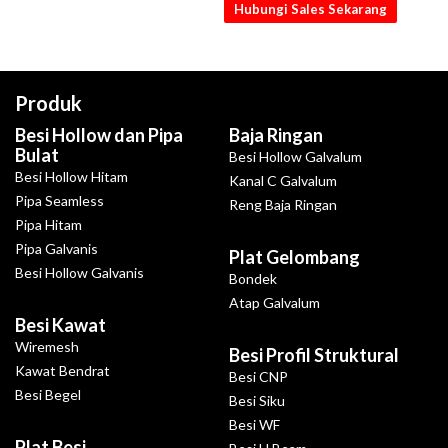
Hubungi Sales Sekarang
Produk
Besi Hollow dan Pipa
Baja Ringan
Bulat
Besi Hollow Galvalum
Besi Hollow Hitam
Kanal C Galvalum
Pipa Seamless
Reng Baja Ringan
Pipa Hitam
Pipa Galvanis
Plat Gelombang
Besi Hollow Galvanis
Bondek
Atap Galvalum
Besi Kawat
Wiremesh
Besi Profil Struktural
Kawat Bendrat
Besi CNP
Besi Begel
Besi Siku
Besi WF
Plat Besi