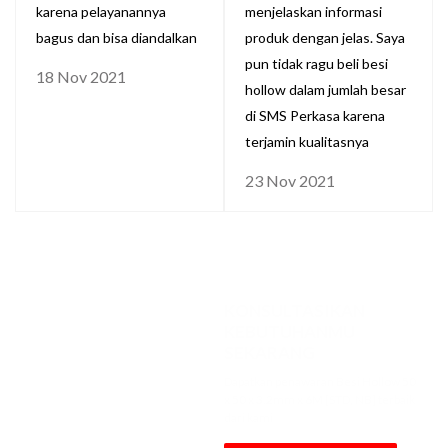
karena pelayanannya
menjelaskan informasi
bagus dan bisa diandalkan
produk dengan jelas. Saya
pun tidak ragu beli besi
18 Nov 2021
hollow dalam jumlah besar
di SMS Perkasa karena
terjamin kualitasnya
23 Nov 2021
KONSULTASIKAN
KEBUTUHANMU
SEKARANG
Dapatkan penawaran Besi Hollow 50
x 50 x 3.2mm x 6M [STD, NB] terbaik
dari kami