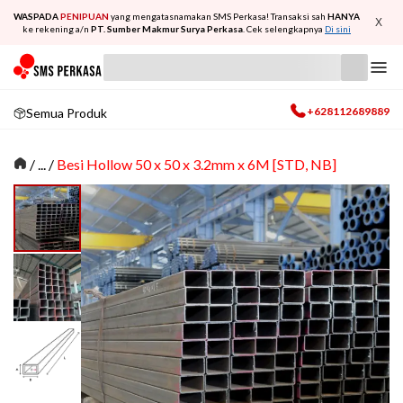
WASPADA
PENIPUAN
yang mengatasnamakan SMS Perkasa! Transaksi sah
HANYA
X
ke rekening a/n
PT. Sumber Makmur Surya Perkasa
. Cek selengkapnya
Di sini
+628112689889
Semua Produk
/
... /
Besi Hollow 50 x 50 x 3.2mm x 6M [STD, NB]