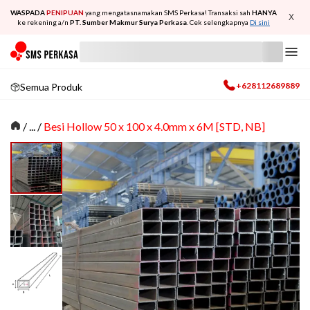
WASPADA
PENIPUAN
yang mengatasnamakan SMS Perkasa! Transaksi sah
HANYA
X
ke rekening a/n
PT. Sumber Makmur Surya Perkasa
. Cek selengkapnya
Di sini
+628112689889
Semua Produk
/
... /
Besi Hollow 50 x 100 x 4.0mm x 6M [STD, NB]