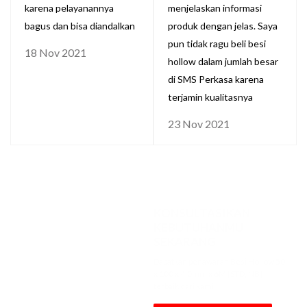
karena pelayanannya
menjelaskan informasi
bagus dan bisa diandalkan
produk dengan jelas. Saya
pun tidak ragu beli besi
18 Nov 2021
hollow dalam jumlah besar
di SMS Perkasa karena
terjamin kualitasnya
23 Nov 2021
KONSULTASIKAN
KEBUTUHANMU
SEKARANG
Dapatkan penawaran Besi Hollow 50
x 100 x 4.0mm x 6M [STD, NB]
terbaik dari kami