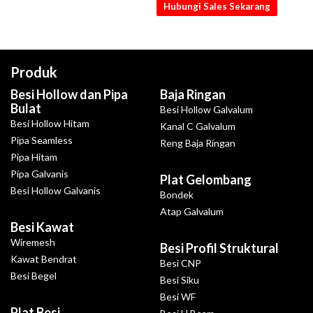
Hubungi Sales Sekarang
Produk
Besi Hollow dan Pipa
Baja Ringan
Bulat
Besi Hollow Galvalum
Besi Hollow Hitam
Kanal C Galvalum
Pipa Seamless
Reng Baja Ringan
Pipa Hitam
Pipa Galvanis
Plat Gelombang
Besi Hollow Galvanis
Bondek
Atap Galvalum
Besi Kawat
Wiremesh
Besi Profil Struktural
Kawat Bendrat
Besi CNP
Besi Begel
Besi Siku
Besi WF
Plat Besi