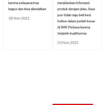
karena pelayanannya
menjelaskan informasi
bagus dan bisa diandalkan
produk dengan jelas. Saya
pun tidak ragu beli besi
18 Nov 2021
hollow dalam jumlah besar
di SMS Perkasa karena
terjamin kualitasnya
23 Nov 2021
KONSULTASIKAN
KEBUTUHANMU
SEKARANG
Dapatkan penawaran Besi Hollow 45
x 75 x 3.8mm x 6M [STD, NB] terbaik
dari kami