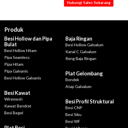
Hubungi Sales Sekarang
Produk
Besi Hollow dan Pipa
Baja Ringan
Bulat
Besi Hollow Galvalum
Besi Hollow Hitam
Kanal C Galvalum
Pipa Seamless
Reng Baja Ringan
Pipa Hitam
Pipa Galvanis
Plat Gelombang
Besi Hollow Galvanis
Bondek
Atap Galvalum
Besi Kawat
Wiremesh
Besi Profil Struktural
Kawat Bendrat
Besi CNP
Besi Begel
Besi Siku
Besi WF
Plat Besi