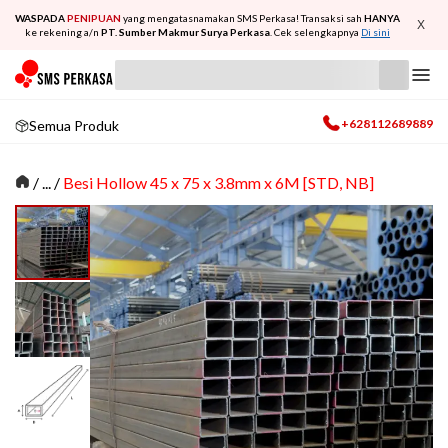
WASPADA
PENIPUAN
yang mengatasnamakan SMS Perkasa! Transaksi sah
HANYA
X
ke rekening a/n
PT. Sumber Makmur Surya Perkasa
. Cek selengkapnya
Di sini
+628112689889
Semua Produk
/
... /
Besi Hollow 45 x 75 x 3.8mm x 6M [STD, NB]