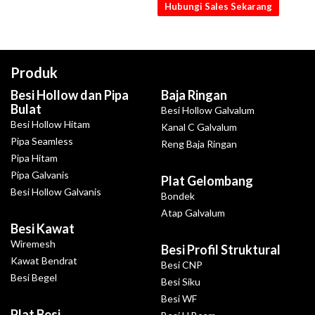
Hubungi Sales Sekarang
Produk
Besi Hollow dan Pipa
Baja Ringan
Bulat
Besi Hollow Galvalum
Besi Hollow Hitam
Kanal C Galvalum
Pipa Seamless
Reng Baja Ringan
Pipa Hitam
Pipa Galvanis
Plat Gelombang
Besi Hollow Galvanis
Bondek
Atap Galvalum
Besi Kawat
Wiremesh
Besi Profil Struktural
Kawat Bendrat
Besi CNP
Besi Begel
Besi Siku
Besi WF
Plat Besi