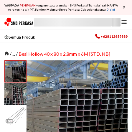
WASPADA
PENIPUAN
yang mengatasnamakan SMS Perkasa! Transaksi sah
HANYA
X
ke rekening a/n
PT. Sumber Makmur Surya Perkasa
. Cek selengkapnya
Di sini
+628112689889
Semua Produk
/
... /
Besi Hollow 40 x 80 x 2.8mm x 6M [STD, NB]