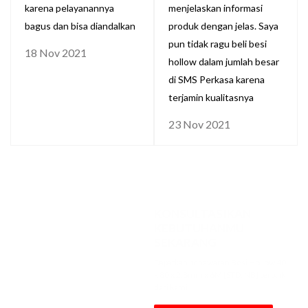
karena pelayanannya
menjelaskan informasi
bagus dan bisa diandalkan
produk dengan jelas. Saya
pun tidak ragu beli besi
18 Nov 2021
hollow dalam jumlah besar
di SMS Perkasa karena
terjamin kualitasnya
23 Nov 2021
KONSULTASIKAN
KEBUTUHANMU
SEKARANG
Dapatkan penawaran Besi Hollow 40
x 80 x 2.8mm x 6M [STD, NB] terbaik
dari kami