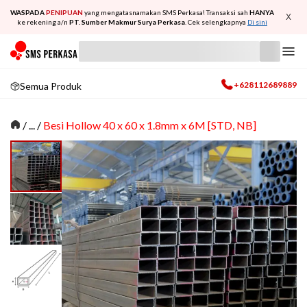
WASPADA
PENIPUAN
yang mengatasnamakan SMS Perkasa! Transaksi sah
HANYA
X
ke rekening a/n
PT. Sumber Makmur Surya Perkasa
. Cek selengkapnya
Di sini
+628112689889
Semua Produk
/
... /
Besi Hollow 40 x 60 x 1.8mm x 6M [STD, NB]