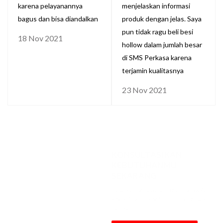
karena pelayanannya
menjelaskan informasi
bagus dan bisa diandalkan
produk dengan jelas. Saya
pun tidak ragu beli besi
18 Nov 2021
hollow dalam jumlah besar
di SMS Perkasa karena
terjamin kualitasnya
23 Nov 2021
KONSULTASIKAN
KEBUTUHANMU
SEKARANG
Dapatkan penawaran Besi Hollow 40
x 60 x 1.8mm x 6M [STD, NB] terbaik
dari kami