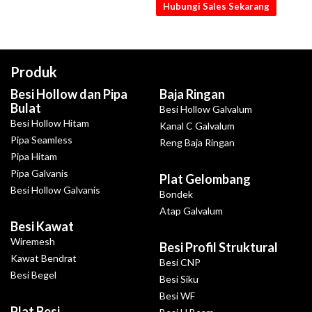
Hubungi Sales Sekarang
Produk
Besi Hollow dan Pipa
Baja Ringan
Bulat
Besi Hollow Galvalum
Besi Hollow Hitam
Kanal C Galvalum
Pipa Seamless
Reng Baja Ringan
Pipa Hitam
Pipa Galvanis
Plat Gelombang
Besi Hollow Galvanis
Bondek
Atap Galvalum
Besi Kawat
Wiremesh
Besi Profil Struktural
Kawat Bendrat
Besi CNP
Besi Begel
Besi Siku
Besi WF
Plat Besi