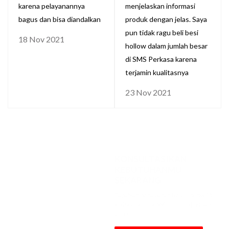
karena pelayanannya
menjelaskan informasi
bagus dan bisa diandalkan
produk dengan jelas. Saya
pun tidak ragu beli besi
18 Nov 2021
hollow dalam jumlah besar
di SMS Perkasa karena
terjamin kualitasnya
23 Nov 2021
KONSULTASIKAN
KEBUTUHANMU
SEKARANG
Dapatkan penawaran Besi Hollow 15
x 30 x 0.8mm x 6M [STD, NB] terbaik
dari kami