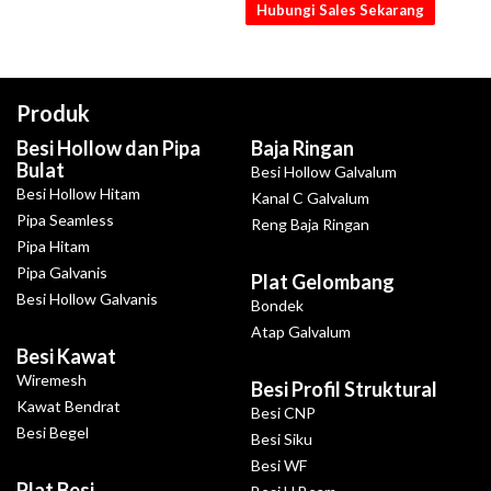
Hubungi Sales Sekarang
Produk
Besi Hollow dan Pipa
Baja Ringan
Bulat
Besi Hollow Galvalum
Besi Hollow Hitam
Kanal C Galvalum
Pipa Seamless
Reng Baja Ringan
Pipa Hitam
Pipa Galvanis
Plat Gelombang
Besi Hollow Galvanis
Bondek
Atap Galvalum
Besi Kawat
Wiremesh
Besi Profil Struktural
Kawat Bendrat
Besi CNP
Besi Begel
Besi Siku
Besi WF
Plat Besi