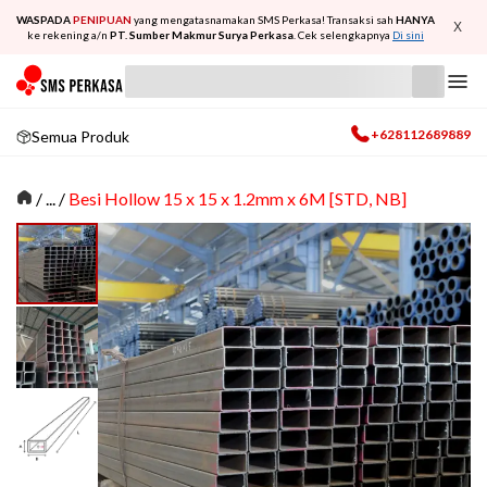
WASPADA
PENIPUAN
yang mengatasnamakan SMS Perkasa! Transaksi sah
HANYA
X
ke rekening a/n
PT. Sumber Makmur Surya Perkasa
. Cek selengkapnya
Di sini
+628112689889
Semua Produk
/
... /
Besi Hollow 15 x 15 x 1.2mm x 6M [STD, NB]