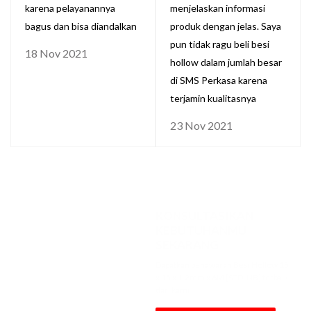
karena pelayanannya
menjelaskan informasi
bagus dan bisa diandalkan
produk dengan jelas. Saya
pun tidak ragu beli besi
18 Nov 2021
hollow dalam jumlah besar
di SMS Perkasa karena
terjamin kualitasnya
23 Nov 2021
KONSULTASIKAN
KEBUTUHANMU
SEKARANG
Dapatkan penawaran Besi Hollow 15
x 15 x 1.2mm x 6M [STD, NB] terbaik
dari kami