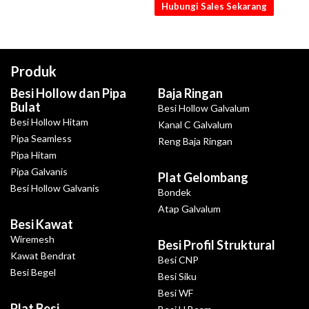
Hubungi Sales Sekarang
Produk
Besi Hollow dan Pipa
Baja Ringan
Bulat
Besi Hollow Galvalum
Besi Hollow Hitam
Kanal C Galvalum
Pipa Seamless
Reng Baja Ringan
Pipa Hitam
Pipa Galvanis
Plat Gelombang
Besi Hollow Galvanis
Bondek
Atap Galvalum
Besi Kawat
Wiremesh
Besi Profil Struktural
Kawat Bendrat
Besi CNP
Besi Begel
Besi Siku
Besi WF
Plat Besi