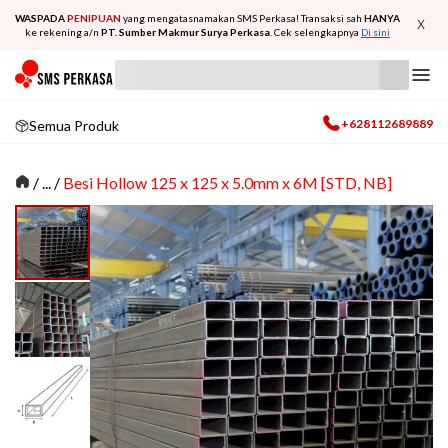
WASPADA
PENIPUAN
yang mengatasnamakan SMS Perkasa! Transaksi sah
HANYA
X
ke rekening a/n
PT. Sumber Makmur Surya Perkasa
. Cek selengkapnya
Di sini
+628112689889
Semua Produk
/
... /
Besi Hollow 125 x 125 x 5.0mm x 6M [STD, NB]