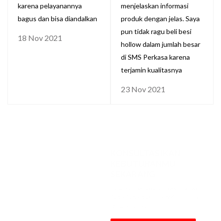
karena pelayanannya
menjelaskan informasi
bagus dan bisa diandalkan
produk dengan jelas. Saya
pun tidak ragu beli besi
18 Nov 2021
hollow dalam jumlah besar
di SMS Perkasa karena
terjamin kualitasnya
23 Nov 2021
KONSULTASIKAN
KEBUTUHANMU
SEKARANG
Dapatkan penawaran Besi Hollow
125 x 125 x 5.0mm x 6M [STD, NB]
terbaik dari kami