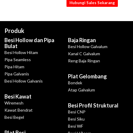
Hubungi Sales Sekarang
Produk
Besi Hollow dan Pipa
Baja Ringan
Bulat
Besi Hollow Galvalum
Besi Hollow Hitam
Kanal C Galvalum
Pipa Seamless
Reng Baja Ringan
Pipa Hitam
Pipa Galvanis
Plat Gelombang
Besi Hollow Galvanis
Bondek
Atap Galvalum
Besi Kawat
Wiremesh
Besi Profil Struktural
Kawat Bendrat
Besi CNP
Besi Begel
Besi Siku
Besi WF
Plat Besi