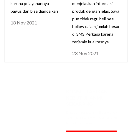
karena pelayanannya
menjelaskan informasi
bagus dan bisa diandalkan
produk dengan jelas. Saya
pun tidak ragu beli besi
18 Nov 2021
hollow dalam jumlah besar
di SMS Perkasa karena
terjamin kualitasnya
23 Nov 2021
KONSULTASIKAN
KEBUTUHANMU
SEKARANG
Dapatkan penawaran Besi Hollow
125 x 125 x 3.5mm x 6M [STD, NB]
terbaik dari kami