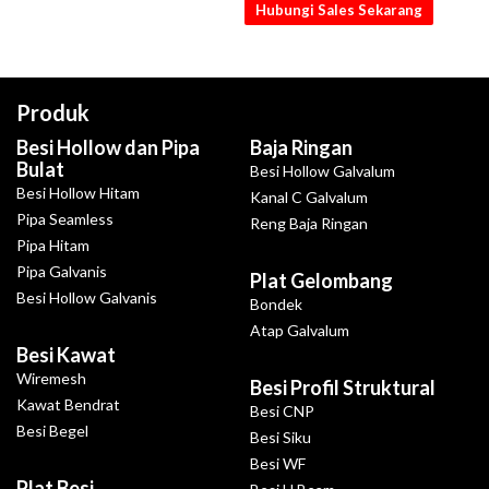
Hubungi Sales Sekarang
Produk
Besi Hollow dan Pipa
Baja Ringan
Bulat
Besi Hollow Galvalum
Besi Hollow Hitam
Kanal C Galvalum
Pipa Seamless
Reng Baja Ringan
Pipa Hitam
Pipa Galvanis
Plat Gelombang
Besi Hollow Galvanis
Bondek
Atap Galvalum
Besi Kawat
Wiremesh
Besi Profil Struktural
Kawat Bendrat
Besi CNP
Besi Begel
Besi Siku
Besi WF
Plat Besi