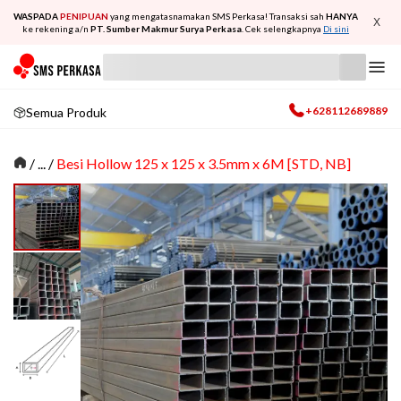
WASPADA
PENIPUAN
yang mengatasnamakan SMS Perkasa! Transaksi sah
HANYA
X
ke rekening a/n
PT. Sumber Makmur Surya Perkasa
. Cek selengkapnya
Di sini
+628112689889
Semua Produk
/
... /
Besi Hollow 125 x 125 x 3.5mm x 6M [STD, NB]