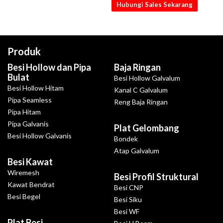
Hubungi Sales Sekarang
Produk
Besi Hollow dan Pipa
Baja Ringan
Bulat
Besi Hollow Galvalum
Besi Hollow Hitam
Kanal C Galvalum
Pipa Seamless
Reng Baja Ringan
Pipa Hitam
Pipa Galvanis
Plat Gelombang
Besi Hollow Galvanis
Bondek
Atap Galvalum
Besi Kawat
Wiremesh
Besi Profil Struktural
Kawat Bendrat
Besi CNP
Besi Begel
Besi Siku
Besi WF
Plat Besi