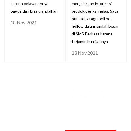
karena pelayanannya
menjelaskan informasi
bagus dan bisa diandalkan
produk dengan jelas. Saya
pun tidak ragu beli besi
18 Nov 2021
hollow dalam jumlah besar
di SMS Perkasa karena
terjamin kualitasnya
23 Nov 2021
KONSULTASIKAN
KEBUTUHANMU
SEKARANG
Dapatkan penawaran Besi Hollow
100 x 200 x 6.0mm x 6M [STD, NB]
terbaik dari kami