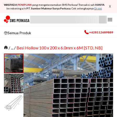
WASPADA
PENIPUAN
yang mengatasnamakan SMS Perkasa! Transaksi sah
HANYA
X
ke rekening a/n
PT. Sumber Makmur Surya Perkasa
. Cek selengkapnya
Di sini
+628112689889
Semua Produk
/
... /
Besi Hollow 100 x 200 x 6.0mm x 6M [STD, NB]