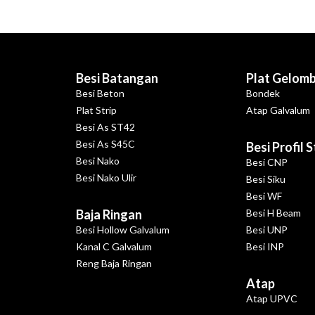
Besi Batangan
Plat Gelom
Besi Beton
Bondek
Plat Strip
Atap Galvalum
Besi As ST42
Besi As S45C
Besi Profil 
Besi Nako
Besi CNP
Besi Nako Ulir
Besi Siku
Besi WF
Baja Ringan
Besi H Beam
Besi Hollow Galvalum
Besi UNP
Kanal C Galvalum
Besi INP
Reng Baja Ringan
Atap
Atap UPVC