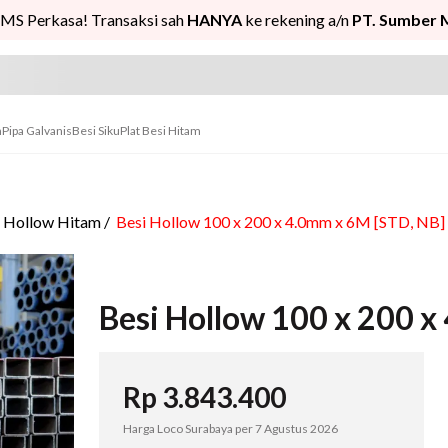
MS Perkasa! Transaksi sah
HANYA
ke rekening a/n
PT. Sumber 
n
Pipa Galvanis
Besi Siku
Plat Besi Hitam
i Hollow Hitam
/
Besi Hollow 100 x 200 x 4.0mm x 6M [STD, NB]
Besi Hollow 100 x 200 x
Rp
3.843.400
Harga Loco Surabaya per
7 Agustus 2026