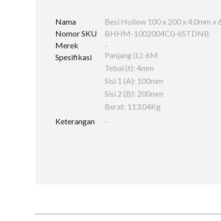
Nama
Besi Hollow 100 x 200 x 4.0mm x
Nomor SKU
BHHM-1002004C0-6STDNB
Merek
-
Panjang (L): 6M
Spesifikasi
Tebal (t): 4mm
Sisi 1 (A): 100mm
Sisi 2 (B): 200mm
Berat: 113.04Kg
Keterangan
-