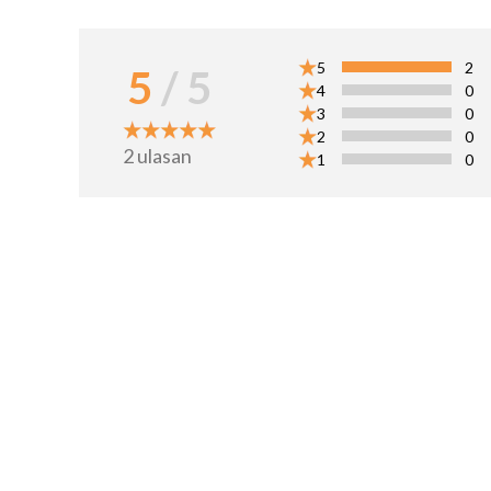
5
2
5
/ 5
4
0
3
0
2
0
2
ulasan
1
0