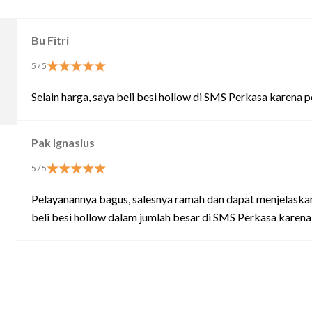
Bu Fitri
5
/ 5
Selain harga, saya beli besi hollow di SMS Perkasa karena
Pak Ignasius
5
/ 5
Pelayanannya bagus, salesnya ramah dan dapat menjelaskan 
beli besi hollow dalam jumlah besar di SMS Perkasa karena