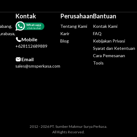
Kontak
Perusahaan
Bantuan
Whatsapp
tabang,
Tentang Kami
Kontak Kami
click to chat
urabaya,
Karir
FAQ
Mobile
Blog
Kebijakan Privasi
+628112689889
Syarat dan Ketentuan
Cara Pemesanan
Email
Tools
sales@smsperkasa.com
2012 - 2026 PT. Sumber Makmur Surya Perkasa.
All Rights Reserved.