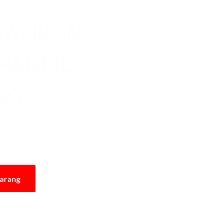
TASIKAN
UHANMU
NG
n Besi Hollow 100 x 200 x 4.0mm x 6M
ari kami
karang