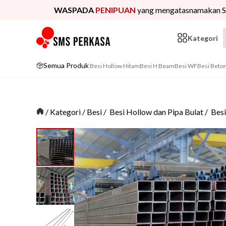
WASPADA
PENIPUAN
yang mengatasnamakan S
Kategori
Semua Produk
Besi Hollow Hitam
Besi H Beam
Besi WF
Besi Beto
/
Kategori
/
Besi
/
Besi Hollow dan Pipa Bulat
/
Bes