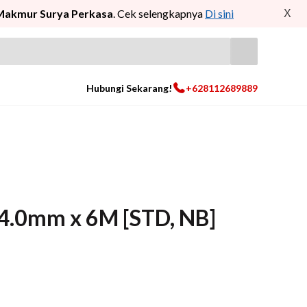
Makmur Surya Perkasa
. Cek selengkapnya
Di sini
X
Hubungi Sekarang!
+628112689889
 4.0mm x 6M [STD, NB]