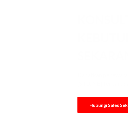
KONSUL
KEBUT
SEKARA
Dapatkan penawara
[STD, NB] terbaik d
Hubungi Sales Se