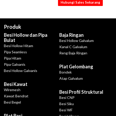
Hubungi Sales Sekarang
Produk
Besi Hollow dan Pipa
Baja Ringan
Bulat
Besi Hollow Galvalum
Besi Hollow Hitam
Kanal C Galvalum
Pipa Seamless
Reng Baja Ringan
Pipa Hitam
Pipa Galvanis
Plat Gelombang
Besi Hollow Galvanis
Bondek
Atap Galvalum
Besi Kawat
Wiremesh
Besi Profil Struktural
Kawat Bendrat
Besi CNP
Besi Begel
Besi Siku
Besi WF
Plat Besi