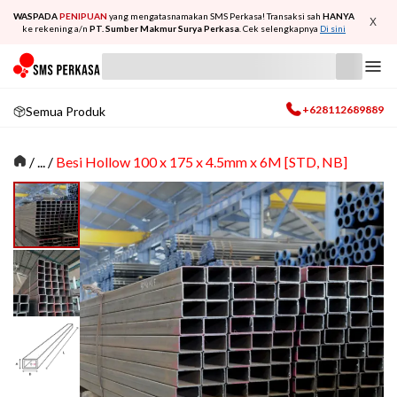
WASPADA
PENIPUAN
yang mengatasnamakan SMS Perkasa! Transaksi sah
HANYA
X
ke rekening a/n
PT. Sumber Makmur Surya Perkasa
. Cek selengkapnya
Di sini
+628112689889
Semua Produk
/
... /
Besi Hollow 100 x 175 x 4.5mm x 6M [STD, NB]