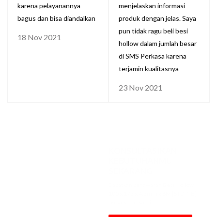
karena pelayanannya
menjelaskan informasi
bagus dan bisa diandalkan
produk dengan jelas. Saya
pun tidak ragu beli besi
18 Nov 2021
hollow dalam jumlah besar
di SMS Perkasa karena
terjamin kualitasnya
23 Nov 2021
KONSULTASIKAN
KEBUTUHANMU
SEKARANG
Dapatkan penawaran Besi Hollow
100 x 175 x 4.5mm x 6M [STD, NB]
terbaik dari kami