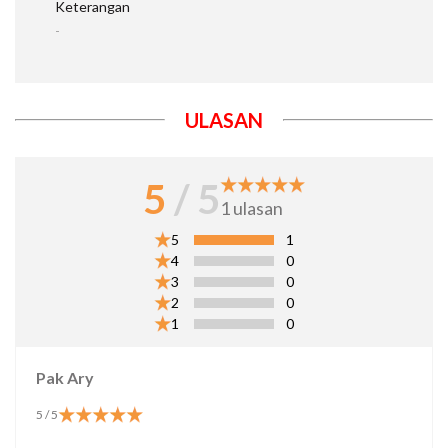
Keterangan
-
ULASAN
5
/ 5
1
ulasan
5
1
4
0
3
0
2
0
1
0
Pak Ary
5
/ 5