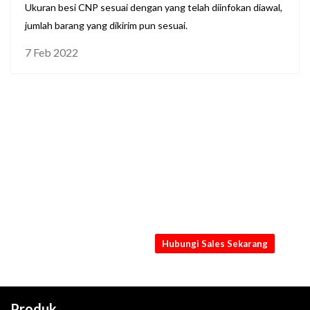
Ukuran besi CNP sesuai dengan yang telah diinfokan diawal,
jumlah barang yang dikirim pun sesuai.
7 Feb 2022
KONSULTASIKAN
KEBUTUHANMU
SEKARANG
Dapatkan penawaran Besi CNP 75 x
45 x 1.8mm x 6M [STD, NB] terbaik
dari kami
Hubungi Sales Sekarang
Produk