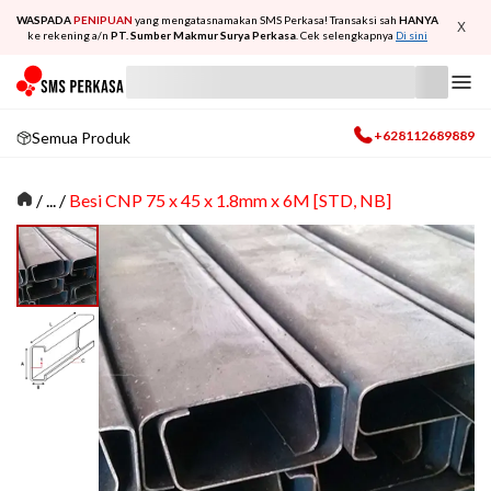
WASPADA
PENIPUAN
yang mengatasnamakan SMS Perkasa! Transaksi sah
HANYA
X
ke rekening a/n
PT. Sumber Makmur Surya Perkasa
. Cek selengkapnya
Di sini
+628112689889
Semua Produk
/
... /
Besi CNP 75 x 45 x 1.8mm x 6M [STD, NB]