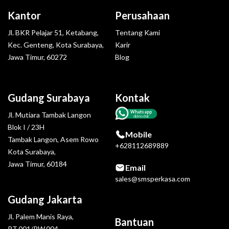
Kantor
Perusahaan
Jl. BKR Pelajar 51, Ketabang,
Tentang Kami
Kec. Genteng, Kota Surabaya,
Karir
Jawa Timur, 60272
Blog
Gudang Surabaya
Kontak
Whatsapp
Jl. Mutiara Tambak Langon
click to chat
Blok I / 23H
Mobile
Tambak Langon, Asem Rowo
+628112689889
Kota Surabaya,
Jawa Timur, 60184
Email
sales@smsperkasa.com
Gudang Jakarta
Jl. Palem Manis Raya,
Bantuan
RT.001/RW.004