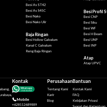
Besi As ST42
Besi As S45C
Besi Profil 
Besi Nako
Besi CNP
Besi Nako Ulir
Besi Siku
Besi WF
Baja Ringan
Besi H Beam
Besi Hollow Galvalum
Besi UNP
Kanal C Galvalum
Besi INP
Reng Baja Ringan
Atap
Atap UPVC
Kontak
Perusahaan
Bantuan
Whatsapp
tabang,
Tentang Kami
Kontak Kami
click to chat
urabaya,
Karir
FAQ
Mobile
Blog
Kebijakan Privasi
+628112689889
Syarat dan Ketentuan