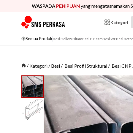
WASPADA
PENIPUAN
yang mengatasnamakan S
Kategori
Semua Produk
Besi Hollow Hitam
Besi H Beam
Besi WF
Besi Beto
/
Kategori
/
Besi
/
Besi Profil Struktural
/
Besi CNP