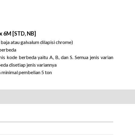
 x 6M [STD, NB]
 baja atau galvalum dilapisi chrome)
 berbeda
is kode berbeda yaitu A, B, dan S. Semua jenis varian
a disetiap jenis variannya
n minimal pembelian 5 ton