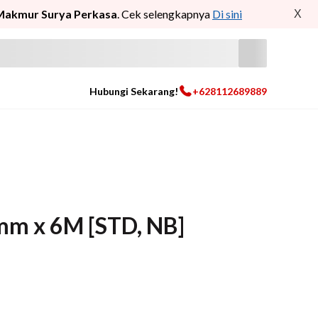
Makmur Surya Perkasa
. Cek selengkapnya
Di sini
X
Hubungi Sekarang!
+628112689889
8mm x 6M [STD, NB]