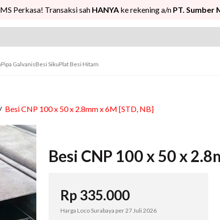
MS Perkasa! Transaksi sah
HANYA
ke rekening a/n
PT. Sumber 
n
Pipa Galvanis
Besi Siku
Plat Besi Hitam
/
Besi CNP 100 x 50 x 2.8mm x 6M [STD, NB]
Besi CNP 100 x 50 x 2.
Rp
335.000
Harga Loco Surabaya per
27 Juli 2026