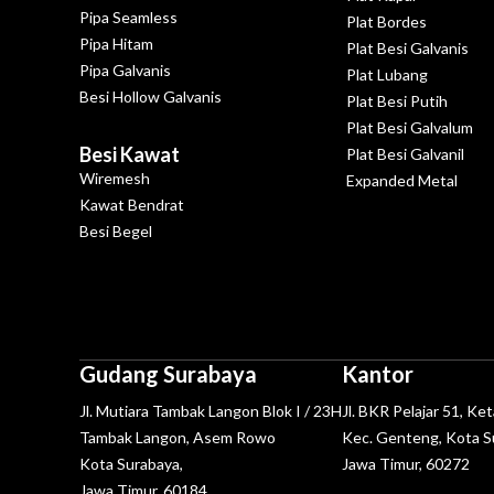
Pipa Seamless
Plat Bordes
Pipa Hitam
Plat Besi Galvanis
Pipa Galvanis
Plat Lubang
Besi Hollow Galvanis
Plat Besi Putih
Plat Besi Galvalum
Besi Kawat
Plat Besi Galvanil
Wiremesh
Expanded Metal
Kawat Bendrat
Besi Begel
Gudang Surabaya
Kantor
Jl. Mutiara Tambak Langon Blok I / 23H
Jl. BKR Pelajar 51, Ke
Tambak Langon, Asem Rowo
Kec. Genteng, Kota S
Kota Surabaya,
Jawa Timur, 60272
Jawa Timur, 60184