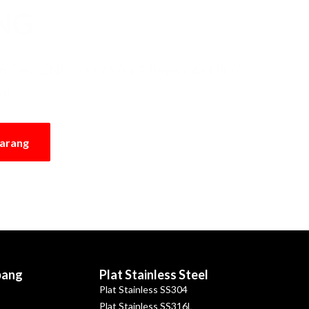
NG
 Besi CNP 100 x 50 x 2.8mm x 6M [STD,
mi
karang
bang
Plat Stainless Steel
Plat Stainless SS304
Plat Stainless SS316L