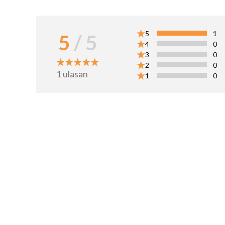
5
1
5
/ 5
4
0
3
0
2
0
1
ulasan
1
0