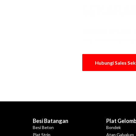
SEKARA
Dapatkan penawaran
NB] terbaik dari ka
Hubungi Sales Se
Besi Batangan
Plat Gelom
Besi Beton
Bondek
Plat Strip
Atap Galvalum