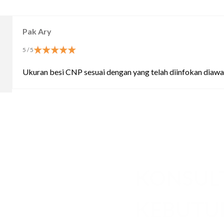
Pak Ary
5
/ 5
Ukuran besi CNP sesuai dengan yang telah diinfokan diawal
KONSUL
KEBUT