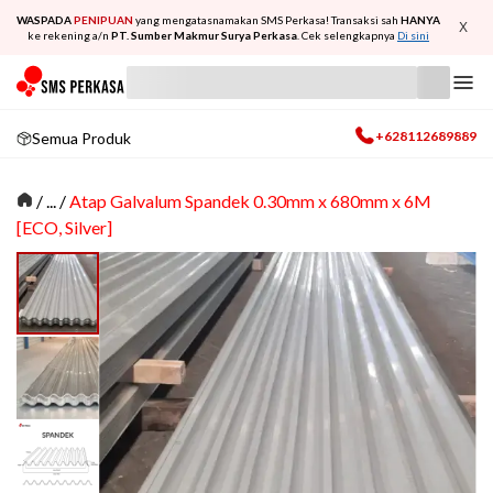
WASPADA
PENIPUAN
yang mengatasnamakan SMS Perkasa! Transaksi sah
HANYA
X
ke rekening a/n
PT. Sumber Makmur Surya Perkasa
. Cek selengkapnya
Di sini
+628112689889
Semua Produk
/
... /
Atap Galvalum Spandek 0.30mm x 680mm x 6M
[ECO, Silver]