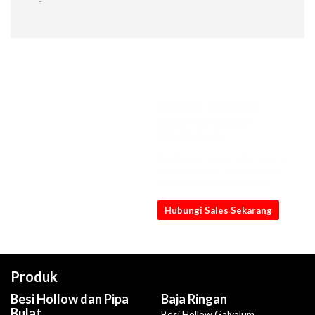
-
KONSULTASIKAN
KEBUTUHANMU
SEKARANG
Dapatkan penawaran Atap Galvalum
Spandek 0.30mm x 680mm x 6M
[ECO, Silver] terbaik dari kami
Hubungi Sales Sekarang
Produk
Besi Hollow dan Pipa
Baja Ringan
Bulat
Besi Hollow Galvalum