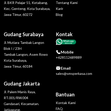
Jl. BKR Pelajar 51, Ketabang,
Tentang Kami
Kec. Genteng, Kota Surabaya,
Karir
Jawa Timur, 60272
Blog
Gudang Surabaya
Kontak
Whatsapp
Jl. Mutiara Tambak Langon
click to chat
Blok I / 23H
Mobile
Tambak Langon, Asem Rowo
+628112689889
Kota Surabaya,
Jawa Timur, 60184
Email
sales@smsperkasa.com
Gudang Jakarta
Jl. Palem Manis Raya,
Bantuan
RT.001/RW.004
Kontak Kami
Gandasari, Kecamatan.
FAQ
Jatiuwung,