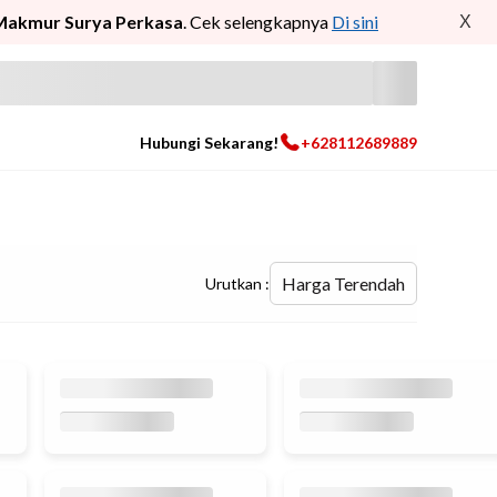
Makmur Surya Perkasa
. Cek selengkapnya
Di sini
X
Hubungi Sekarang!
+628112689889
Harga Terendah
Urutkan :