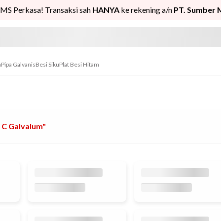
MS Perkasa! Transaksi sah
HANYA
ke rekening a/n
PT. Sumber 
n
Pipa Galvanis
Besi Siku
Plat Besi Hitam
 C Galvalum"