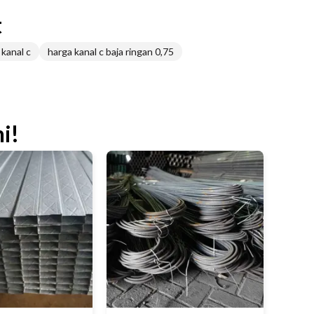
t
 kanal c
harga kanal c baja ringan 0,75
i!