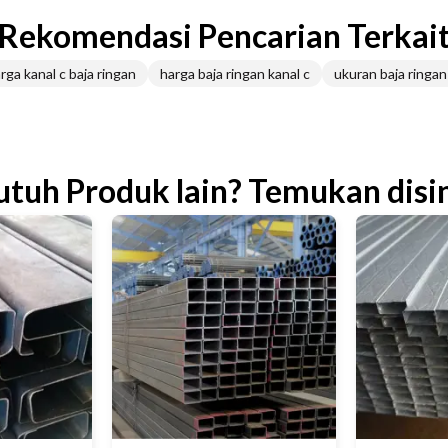
Rekomendasi Pencarian Terkai
rga kanal c baja ringan
harga baja ringan kanal c
ukuran baja ringan
utuh Produk lain? Temukan disin