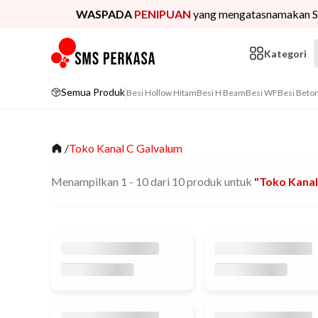
WASPADA
PENIPUAN
yang mengatasnamakan S
Kategori
Semua Produk
Besi Hollow Hitam
Besi H Beam
Besi WF
Besi Beto
/
Toko Kanal C Galvalum
Menampilkan
1
-
10
dari
10
produk untuk
"toko Kanal