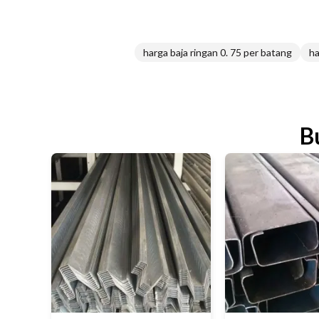
harga baja ringan 0. 75 per batang
ha
B