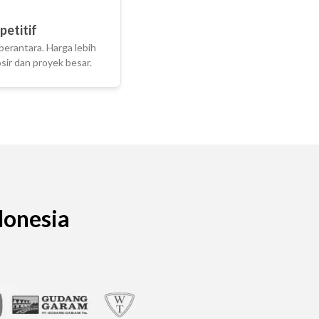
etitif
perantara. Harga lebih
ir dan proyek besar.
donesia