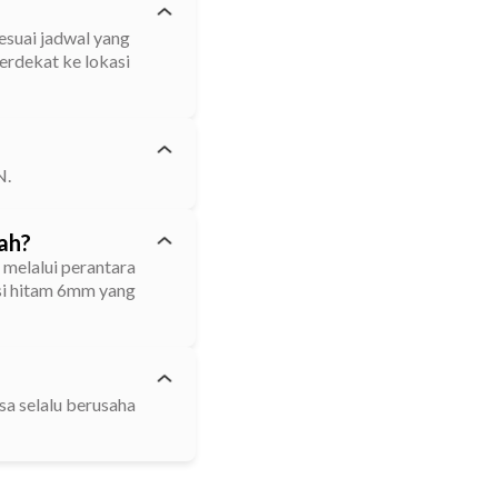
esuai jadwal yang
erdekat ke lokasi
N.
ah?
 melalui perantara
esi hitam 6mm yang
sa selalu berusaha