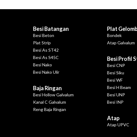
Besi Batangan
Plat Gelom
Besi Beton
Bondek
Plat Strip
Atap Galvalum
Besi As ST42
Besi As S45C
Besi Profil 
Besi Nako
Besi CNP
Besi Nako Ulir
Besi Siku
Besi WF
Baja Ringan
Besi H Beam
Besi Hollow Galvalum
Besi UNP
Kanal C Galvalum
Besi INP
Reng Baja Ringan
Atap
Atap UPVC