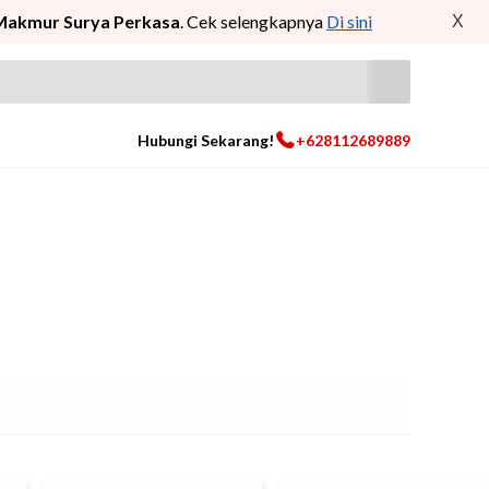
Makmur Surya Perkasa
. Cek selengkapnya
Di sini
X
Hubungi Sekarang!
+628112689889