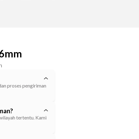
m 6mm
n
 dan proses pengiriman
iman?
wilayah tertentu. Kami