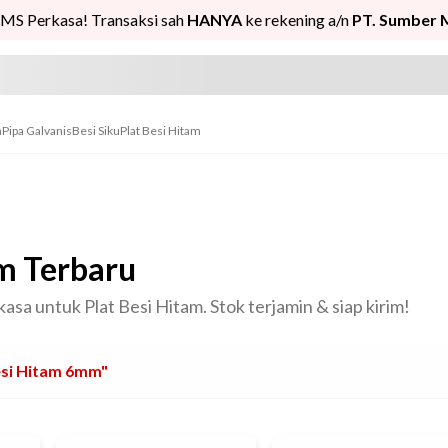
MS Perkasa! Transaksi sah
HANYA
ke rekening a/n
PT. Sumber 
n
Pipa Galvanis
Besi Siku
Plat Besi Hitam
m Terbaru
asa untuk Plat Besi Hitam. Stok terjamin & siap kirim!
esi Hitam 6mm"