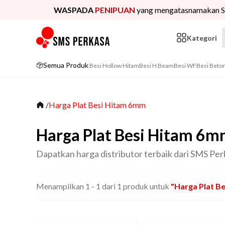
WASPADA
PENIPUAN
yang mengatasnamakan S
Kategori
Semua Produk
Besi Hollow Hitam
Besi H Beam
Besi WF
Besi Beto
/
Harga Plat Besi Hitam 6mm
Harga Plat Besi Hitam 6m
Dapatkan harga distributor terbaik dari SMS Perk
Menampilkan
1
-
1
dari
1
produk untuk
"harga Plat B