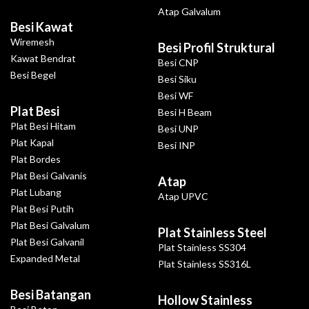
Atap Galvalum
Besi Kawat
Wiremesh
Besi Profil Struktural
Kawat Bendrat
Besi CNP
Besi Begel
Besi Siku
Besi WF
Plat Besi
Besi H Beam
Plat Besi Hitam
Besi UNP
Plat Kapal
Besi INP
Plat Bordes
Plat Besi Galvanis
Atap
Plat Lubang
Atap UPVC
Plat Besi Putih
Plat Besi Galvalum
Plat Stainless Steel
Plat Besi Galvanil
Plat Stainless SS304
Expanded Metal
Plat Stainless SS316L
Besi Batangan
Hollow Stainless