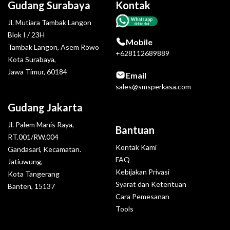
Gudang Surabaya
Kontak
Whatsapp
Jl. Mutiara Tambak Langon
click to chat
Blok I / 23H
Mobile
Tambak Langon, Asem Rowo
+628112689889
Kota Surabaya,
Jawa Timur, 60184
Email
sales@smsperkasa.com
Gudang Jakarta
Jl. Palem Manis Raya,
Bantuan
RT.001/RW.004
Kontak Kami
Gandasari, Kecamatan.
FAQ
Jatiuwung,
Kebijakan Privasi
Kota Tangerang
Syarat dan Ketentuan
Banten, 15137
Cara Pemesanan
Tools