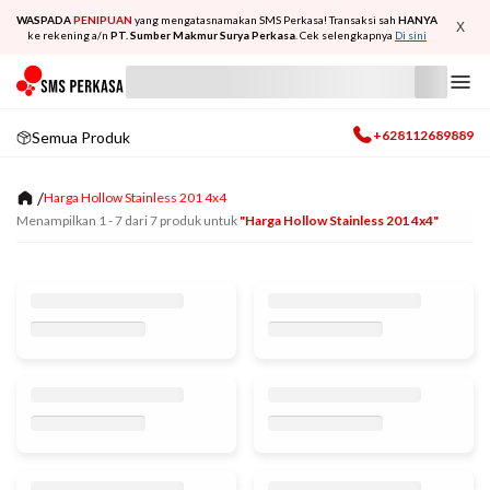
WASPADA
PENIPUAN
yang mengatasnamakan SMS Perkasa! Transaksi sah
HANYA
X
ke rekening a/n
PT. Sumber Makmur Surya Perkasa
. Cek selengkapnya
Di sini
+628112689889
Semua Produk
/
Harga Hollow Stainless 201 4x4
Menampilkan
1
-
7
dari
7
produk untuk
"harga Hollow Stainless 201 4x4"