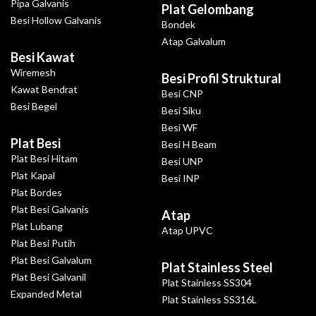
Pipa Galvanis
Plat Gelombang
Besi Hollow Galvanis
Bondek
Atap Galvalum
Besi Kawat
Wiremesh
Besi Profil Struktural
Kawat Bendrat
Besi CNP
Besi Begel
Besi Siku
Besi WF
Plat Besi
Besi H Beam
Plat Besi Hitam
Besi UNP
Plat Kapal
Besi INP
Plat Bordes
Plat Besi Galvanis
Atap
Plat Lubang
Atap UPVC
Plat Besi Putih
Plat Besi Galvalum
Plat Stainless Steel
Plat Besi Galvanil
Plat Stainless SS304
Expanded Metal
Plat Stainless SS316L