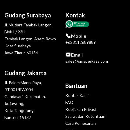
Gudang Surabaya
Kontak
Whatsapp
Jl. Mutiara Tambak Langon
click to chat
Blok I / 23H
Mobile
Tambak Langon, Asem Rowo
+628112689889
Kota Surabaya,
Jawa Timur, 60184
Email
sales@smsperkasa.com
Gudang Jakarta
Jl. Palem Manis Raya,
Bantuan
RT.001/RW.004
Kontak Kami
Gandasari, Kecamatan.
FAQ
Jatiuwung,
Kebijakan Privasi
Kota Tangerang
Syarat dan Ketentuan
Banten, 15137
Cara Pemesanan