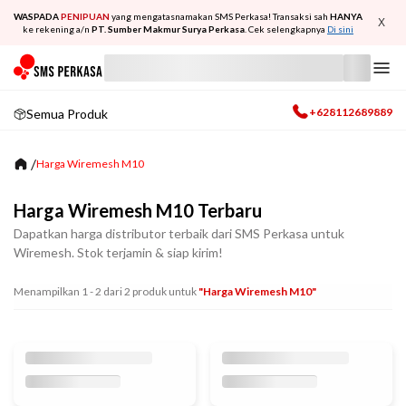
WASPADA
PENIPUAN
yang mengatasnamakan SMS Perkasa! Transaksi sah
HANYA
X
ke rekening a/n
PT. Sumber Makmur Surya Perkasa
. Cek selengkapnya
Di sini
+628112689889
Semua Produk
/
Harga Wiremesh M10
Harga Wiremesh M10 Terbaru
Dapatkan harga distributor terbaik dari SMS Perkasa untuk
Wiremesh. Stok terjamin & siap kirim!
Menampilkan
1
-
2
dari
2
produk untuk
"harga Wiremesh M10"