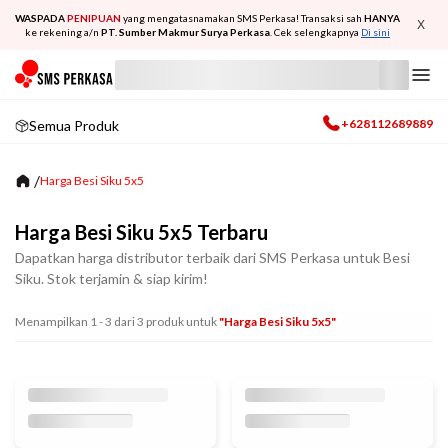
WASPADA
PENIPUAN
yang mengatasnamakan SMS Perkasa! Transaksi sah
HANYA
X
ke rekening a/n
PT. Sumber Makmur Surya Perkasa
. Cek selengkapnya
Di sini
+628112689889
Semua Produk
/
Harga Besi Siku 5x5
Harga Besi Siku 5x5 Terbaru
Dapatkan harga distributor terbaik dari SMS Perkasa untuk Besi
Siku. Stok terjamin & siap kirim!
Menampilkan
1
-
3
dari
3
produk untuk
"harga Besi Siku 5x5"