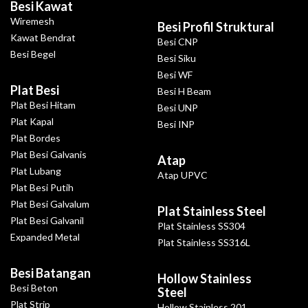
Besi Kawat
Wiremesh
Besi Profil Struktural
Kawat Bendrat
Besi CNP
Besi Begel
Besi Siku
Besi WF
Plat Besi
Besi H Beam
Plat Besi Hitam
Besi UNP
Plat Kapal
Besi INP
Plat Bordes
Plat Besi Galvanis
Atap
Plat Lubang
Atap UPVC
Plat Besi Putih
Plat Besi Galvalum
Plat Stainless Steel
Plat Besi Galvanil
Plat Stainless SS304
Expanded Metal
Plat Stainless SS316L
Besi Batangan
Hollow Stainless
Besi Beton
Steel
Plat Strip
Hollow Stainless 201