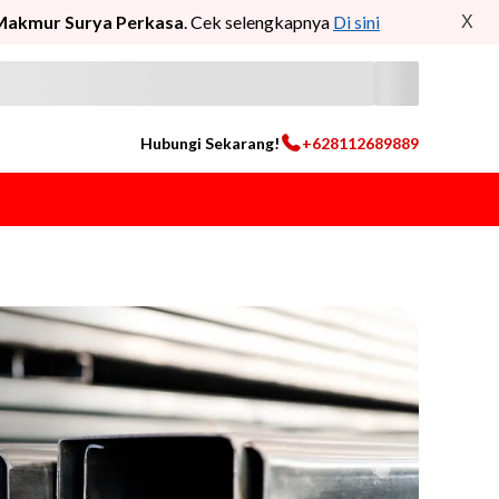
Makmur Surya Perkasa
. Cek selengkapnya
Di sini
X
Hubungi Sekarang!
+628112689889