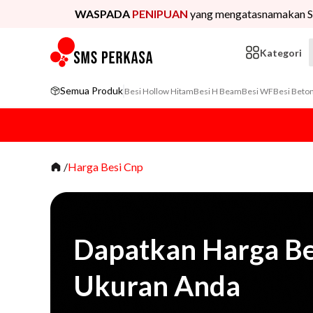
WASPADA
PENIPUAN
yang mengatasnamakan S
Kategori
Semua Produk
Besi Hollow Hitam
Besi H Beam
Besi WF
Besi Beto
/
Harga Besi Cnp
Dapatkan Harga Be
Ukuran Anda