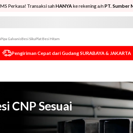
MS Perkasa! Transaksi sah
HANYA
ke rekening a/n
PT. Sumber 
n
Pipa Galvanis
Besi Siku
Plat Besi Hitam
Pengiriman Cepat dari Gudang SURABAYA & JAKARTA
si CNP Sesuai