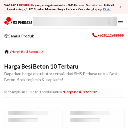
WASPADA
PENIPUAN
yang mengatasnamakan SMS Perkasa! Transaksi sah
HANYA
X
ke rekening a/n
PT. Sumber Makmur Surya Perkasa
. Cek selengkapnya
Di sini
+628112689889
Semua Produk
/
Harga Besi Beton 10
Harga Besi Beton 10 Terbaru
Dapatkan harga distributor terbaik dari SMS Perkasa untuk Besi
Beton. Stok terjamin & siap kirim!
Menampilkan
1
-
1
dari
1
produk untuk
"harga Besi Beton 10"