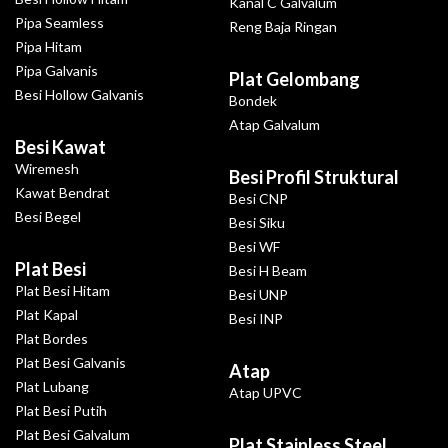
Kanal C Galvalum
Pipa Seamless
Reng Baja Ringan
Pipa Hitam
Pipa Galvanis
Plat Gelombang
Besi Hollow Galvanis
Bondek
Atap Galvalum
Besi Kawat
Wiremesh
Besi Profil Struktural
Kawat Bendrat
Besi CNP
Besi Begel
Besi Siku
Besi WF
Plat Besi
Besi H Beam
Plat Besi Hitam
Besi UNP
Plat Kapal
Besi INP
Plat Bordes
Plat Besi Galvanis
Atap
Plat Lubang
Atap UPVC
Plat Besi Putih
Plat Besi Galvalum
Plat Stainless Steel