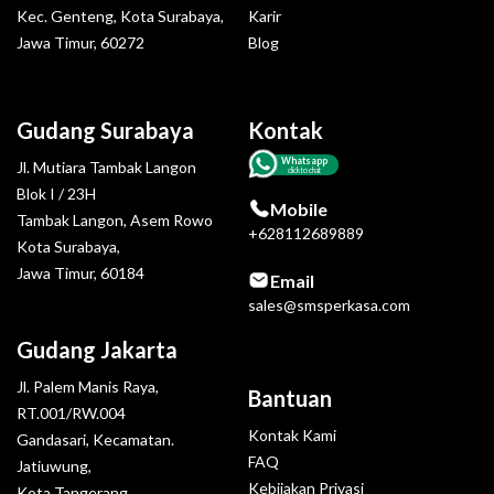
Kec. Genteng, Kota Surabaya,
Karir
Jawa Timur, 60272
Blog
Gudang Surabaya
Kontak
Whatsapp
Jl. Mutiara Tambak Langon
click to chat
Blok I / 23H
Mobile
Tambak Langon, Asem Rowo
+628112689889
Kota Surabaya,
Jawa Timur, 60184
Email
sales@smsperkasa.com
Gudang Jakarta
Jl. Palem Manis Raya,
Bantuan
RT.001/RW.004
Kontak Kami
Gandasari, Kecamatan.
FAQ
Jatiuwung,
Kebijakan Privasi
Kota Tangerang