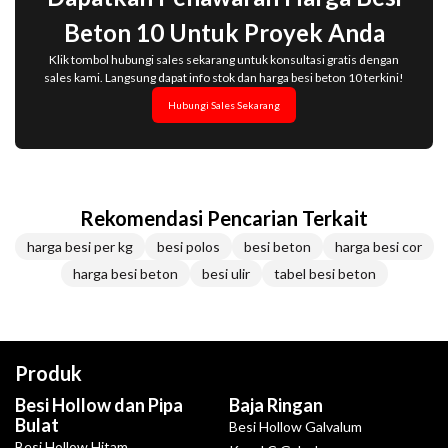
Beton 10 Untuk Proyek Anda
Klik tombol hubungi sales sekarang untuk konsultasi gratis dengan
sales kami. Langsung dapat info stok dan harga besi beton 10 terkini!
Hubungi Sales Sekarang
Rekomendasi Pencarian Terkait
harga besi per kg
besi polos
besi beton
harga besi cor
harga besi beton
besi ulir
tabel besi beton
Produk
Besi Hollow dan Pipa
Baja Ringan
Bulat
Besi Hollow Galvalum
Besi Hollow Hitam