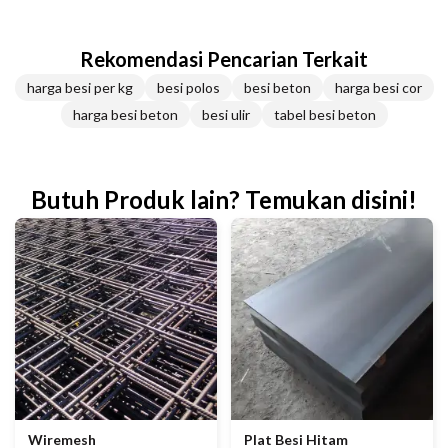
Rekomendasi Pencarian Terkait
harga besi per kg
besi polos
besi beton
harga besi cor
harga besi beton
besi ulir
tabel besi beton
Butuh Produk lain? Temukan disini!
Wiremesh
Plat Besi Hitam