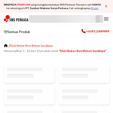
WASPADA
PENIPUAN
yang mengatasnamakan SMS Perkasa! Transaksi sah
HANYA
X
ke rekening a/n
PT. Sumber Makmur Surya Perkasa
. Cek selengkapnya
Di sini
+628112689889
Semua Produk
/
Distributor Besi Beton Surabaya
Menampilkan
1
-
13
dari
13
produk untuk
"distributor Besi Beton Surabaya"