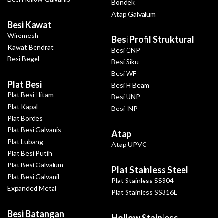
Bondek
Atap Galvalum
Besi Kawat
Wiremesh
Besi Profil Struktural
Kawat Bendrat
Besi CNP
Besi Begel
Besi Siku
Besi WF
Plat Besi
Besi H Beam
Plat Besi Hitam
Besi UNP
Plat Kapal
Besi INP
Plat Bordes
Plat Besi Galvanis
Atap
Plat Lubang
Atap UPVC
Plat Besi Putih
Plat Besi Galvalum
Plat Stainless Steel
Plat Besi Galvanil
Plat Stainless SS304
Expanded Metal
Plat Stainless SS316L
Besi Batangan
Hollow Stainless