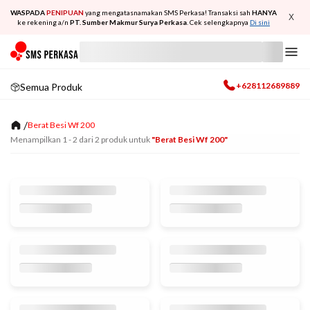
WASPADA
PENIPUAN
yang mengatasnamakan SMS Perkasa! Transaksi sah
HANYA
X
ke rekening a/n
PT. Sumber Makmur Surya Perkasa
. Cek selengkapnya
Di sini
+628112689889
Semua Produk
/
Berat Besi Wf 200
Menampilkan
1
-
2
dari
2
produk untuk
"berat Besi Wf 200"