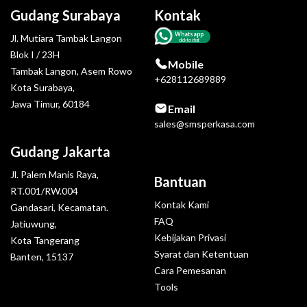
Gudang Surabaya
Kontak
Whatsapp
Jl. Mutiara Tambak Langon
click to chat
Blok I / 23H
Mobile
Tambak Langon, Asem Rowo
+628112689889
Kota Surabaya,
Jawa Timur, 60184
Email
sales@smsperkasa.com
Gudang Jakarta
Jl. Palem Manis Raya,
Bantuan
RT.001/RW.004
Kontak Kami
Gandasari, Kecamatan.
FAQ
Jatiuwung,
Kebijakan Privasi
Kota Tangerang
Syarat dan Ketentuan
Banten, 15137
Cara Pemesanan
Tools