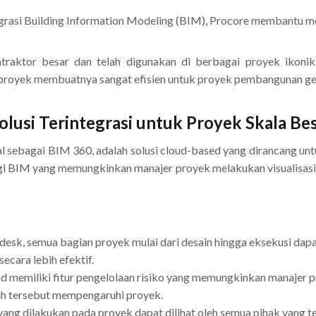
asi Building Information Modeling (BIM), Procore membantu me
raktor besar dan telah digunakan di berbagai proyek ikonik 
royek membuatnya sangat efisien untuk proyek pembangunan g
lusi Terintegrasi untuk Proyek Skala Be
al sebagai BIM 360, adalah solusi cloud-based yang dirancang u
i BIM yang memungkinkan manajer proyek melakukan visualisasi 
sk, semua bagian proyek mulai dari desain hingga eksekusi dapa
secara lebih efektif.
 memiliki fitur pengelolaan risiko yang memungkinkan manajer p
h tersebut mempengaruhi proyek.
ng dilakukan pada proyek dapat dilihat oleh semua pihak yang ter