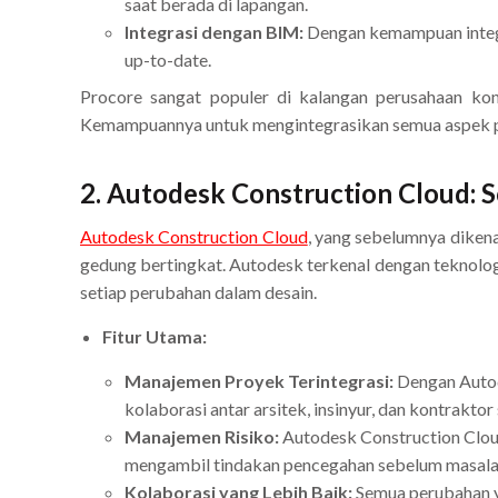
saat berada di lapangan.
Integrasi dengan BIM:
Dengan kemampuan integr
up-to-date.
Procore sangat populer di kalangan perusahaan kont
Kemampuannya untuk mengintegrasikan semua aspek p
2.
Autodesk Construction Cloud: So
Autodesk Construction Cloud
, yang sebelumnya diken
gedung bertingkat. Autodesk terkenal dengan teknolog
setiap perubahan dalam desain.
Fitur Utama:
Manajemen Proyek Terintegrasi:
Dengan Autode
kolaborasi antar arsitek, insinyur, dan kontraktor 
Manajemen Risiko:
Autodesk Construction Cloud
mengambil tindakan pencegahan sebelum masala
Kolaborasi yang Lebih Baik:
Semua perubahan ya