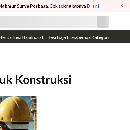
Makmur Surya Perkasa
. Cek selengkapnya
Di sini
X
Berita Besi Baja
Industri Besi Baja
Trivia
Semua Kategori
uk Konstruksi