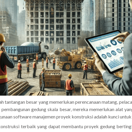
h tantangan besar yang memerlukan perencanaan matang, pelaca
yek pembangunan gedung skala besar, mereka memerlukan alat 
unaan software manajemen proyek konstruksi adalah kunci untuk 
onstruksi terbaik yang dapat membantu proyek gedung bertingk