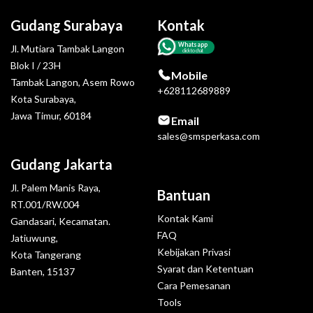
Gudang Surabaya
Kontak
Whatsapp
Jl. Mutiara Tambak Langon
click to chat
Blok I / 23H
Mobile
Tambak Langon, Asem Rowo
+628112689889
Kota Surabaya,
Jawa Timur, 60184
Email
sales@smsperkasa.com
Gudang Jakarta
Jl. Palem Manis Raya,
Bantuan
RT.001/RW.004
Kontak Kami
Gandasari, Kecamatan.
FAQ
Jatiuwung,
Kebijakan Privasi
Kota Tangerang
Syarat dan Ketentuan
Banten, 15137
Cara Pemesanan
Tools