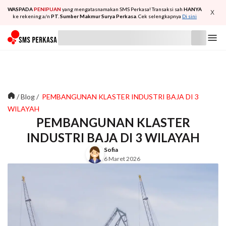
WASPADA
PENIPUAN
yang mengatasnamakan SMS Perkasa! Transaksi sah
HANYA
X
ke rekening a/n
PT. Sumber Makmur Surya Perkasa
. Cek selengkapnya
Di sini
/
Blog
/
PEMBANGUNAN KLASTER INDUSTRI BAJA DI 3
WILAYAH
PEMBANGUNAN KLASTER
INDUSTRI BAJA DI 3 WILAYAH
Sofia
6 Maret 2026